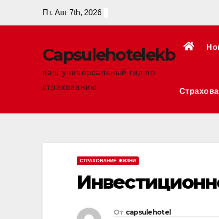
Перейти
Пт. Авг 7th, 2026
к
содержанию
Но
Сapsulehotelekb
ваш универсальный гид по
страхованию
Страхова
СТРАХОВАНИЕ ЖИЗНИ
Инвестиционн
От
capsulehotel