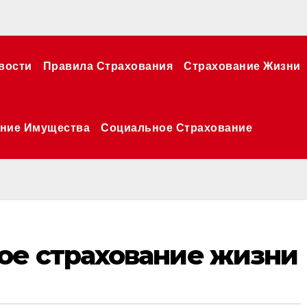
вости
Правила Страхования
Страхование Жизни
ние Имущества
Социальное Страхование
ое страхование жизни