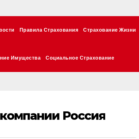
вости
Правила Страхования
Страхование Жизни
ние Имущества
Социальное Страхование
 компании Россия