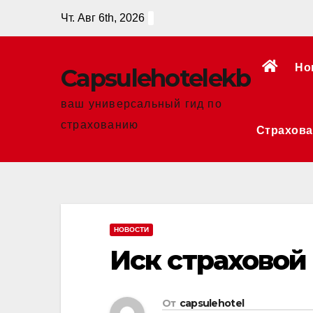
Перейти
Чт. Авг 6th, 2026
к
содержанию
Но
Сapsulehotelekb
ваш универсальный гид по
страхованию
Страхова
НОВОСТИ
Иск страховой
От
capsulehotel