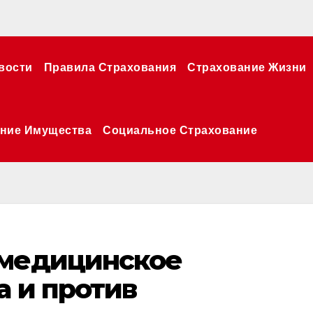
вости
Правила Страхования
Страхование Жизни
ние Имущества
Социальное Страхование
 медицинское
а и против