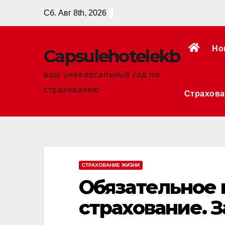
Перейти
Сб. Авг 8th, 2026
к
содержанию
Но
Сapsulehotelekb
ваш универсальный гид по
страхованию
Страхова
СТРАХОВАНИЕ ЖИЗНИ
Обязательное
страхование. З