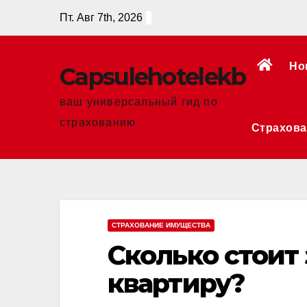
Перейти
Пт. Авг 7th, 2026
к
содержанию
Но
Сapsulehotelekb
ваш универсальный гид по
страхованию
Страхова
СТРАХОВАНИЕ ИМУЩЕСТВА
Сколько стоит
квартиру?