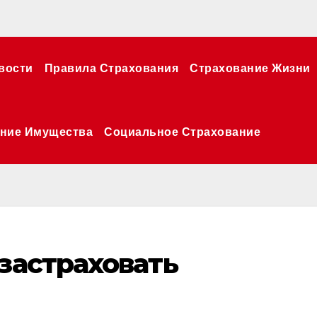
вости
Правила Страхования
Страхование Жизни
ние Имущества
Социальное Страхование
 застраховать