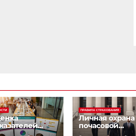
ОСТИ
ПРАВИЛА СТРАХОВАНИЯ
енка
Личная охрана 
казателей
почасовой
фективности
оплатой: