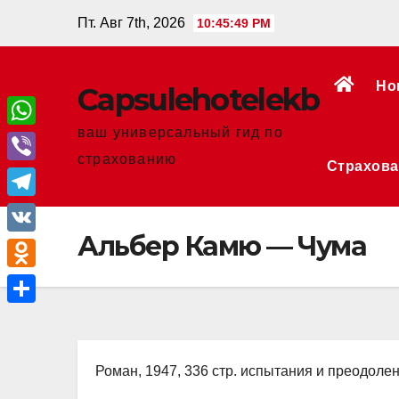
Перейти
Пт. Авг 7th, 2026
10:45:50 PM
к
содержанию
Но
Сapsulehotelekb
ваш универсальный гид по
W
страхованию
Страхова
h
V
a
i
T
t
b
Альбер Камю — Чума
e
V
s
e
l
K
A
O
r
e
p
d
О
g
p
n
т
r
o
Роман, 1947, 336 стр. испытания и преодоле
п
a
k