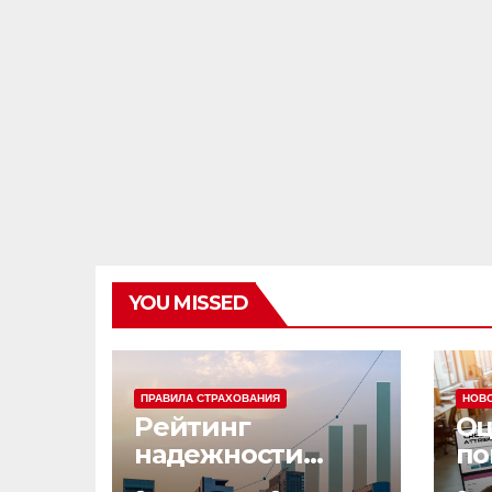
YOU MISSED
ПРАВИЛА СТРАХОВАНИЯ
НОВ
Рейтинг
Оц
надежности
по
страховых
эф