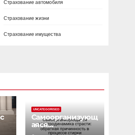
Страхование автомобиля
Страхование жизни
Страхование имущества
UNCATEGORISED
с
Самоорганизующ
аяся
электродинамик