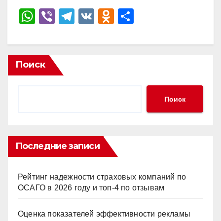
W
Vi
T
V
O
О
h
b
el
K
d
тп
at
er
e
n
р
s
gr
o
а
Поиск
A
a
kl
в
p
m
a
и
Поиск
p
ss
ть
ni
ki
Последние записи
Рейтинг надежности страховых компаний по
ОСАГО в 2026 году и топ-4 по отзывам
Оценка показателей эффективности рекламы