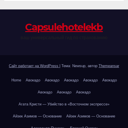
Сapsulehotelekb
ваш универсальный гид по страхованию
Сайт работает на WordPress
|
Тема: Newsup, автор
Themeansar
Home
Авокадо
Авокадо
Авокадо
Авокадо
Авокадо
Авокадо
Авокадо
Авокадо
Агата Кристи — Убийство в «Восточном экспрессе»
Айзек Азимов — Основание
Айзек Азимов — Основание