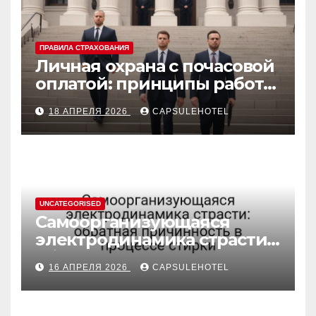
ПРАВИЛА СТРАХОВАНИЯ
Личная охрана с почасовой
оплатой: принципы работы
и правовые аспекты
18 АПРЕЛЯ 2026
CAPSULEHOTEL
UNCATEGORISED
Самоорганизующаяся
электродинамика страсти:
обратная причинность в
16 АПРЕЛЯ 2026
CAPSULEHOTEL
процессе стирки