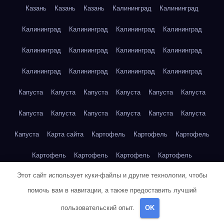
Казань
Казань
Казань
Калининград
Калининград
Калининград
Калининград
Калининград
Калининград
Калининград
Калининград
Калининград
Калининград
Калининград
Калининград
Калининград
Калининград
Капуста
Капуста
Капуста
Капуста
Капуста
Капуста
Капуста
Капуста
Капуста
Капуста
Капуста
Капуста
Капуста
Карта сайта
Картофель
Картофель
Картофель
Картофель
Картофель
Картофель
Картофель
Этот сайт использует куки-файлы и другие технологии, чтобы
Картофель
Картофель
Кейптаун
Кейптаун
Кейптаун
помочь вам в навигации, а также предоставить лучший
Кейптаун
Кейптаун
Кейптаун
Кейптаун
Кейптаун
пользовательский опыт.
OK
Кейптаун
Кейптаун
Кейптаун
Кейптаун
Кейптаун