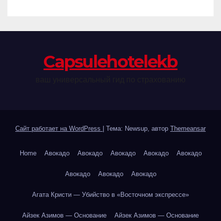
Сapsulehotelekb
ваш универсальный гид по страхованию
Сайт работает на WordPress
|
Тема: Newsup, автор
Themeansar
Home
Авокадо
Авокадо
Авокадо
Авокадо
Авокадо
Авокадо
Авокадо
Авокадо
Агата Кристи — Убийство в «Восточном экспрессе»
Айзек Азимов — Основание
Айзек Азимов — Основание