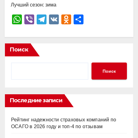
Лучший сезон: зима
W
Vi
T
V
O
О
h
b
el
K
d
тп
at
er
e
n
р
s
gr
o
а
Поиск
A
a
kl
в
p
m
a
и
Поиск
p
ss
ть
ni
ki
Последние записи
Рейтинг надежности страховых компаний по
ОСАГО в 2026 году и топ-4 по отзывам