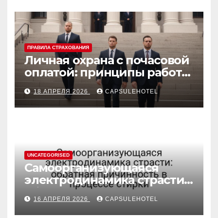
ПРАВИЛА СТРАХОВАНИЯ
Личная охрана с почасовой
оплатой: принципы работы
и правовые аспекты
18 АПРЕЛЯ 2026
CAPSULEHOTEL
UNCATEGORISED
Самоорганизующаяся
электродинамика страсти:
обратная причинность в
16 АПРЕЛЯ 2026
CAPSULEHOTEL
процессе стирки