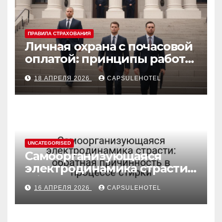
ПРАВИЛА СТРАХОВАНИЯ
Личная охрана с почасовой
оплатой: принципы работы
и правовые аспекты
18 АПРЕЛЯ 2026
CAPSULEHOTEL
UNCATEGORISED
Самоорганизующаяся
электродинамика страсти:
обратная причинность в
16 АПРЕЛЯ 2026
CAPSULEHOTEL
процессе стирки