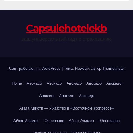
Сapsulehotelekb
ваш универсальный гид по страхованию
Сайт работает на WordPress
|
Тема: Newsup, автор
Themeansar
Home
Авокадо
Авокадо
Авокадо
Авокадо
Авокадо
Авокадо
Авокадо
Авокадо
Агата Кристи — Убийство в «Восточном экспрессе»
Айзек Азимов — Основание
Айзек Азимов — Основание