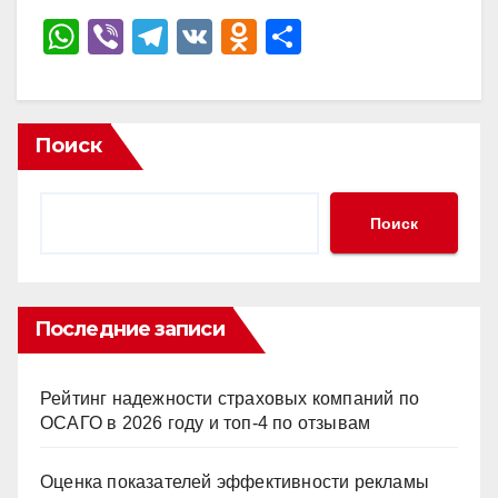
W
Vi
T
V
O
О
h
b
el
K
d
тп
at
er
e
n
р
s
gr
o
а
Поиск
A
a
kl
в
p
m
a
и
Поиск
p
ss
ть
ni
ki
Последние записи
Рейтинг надежности страховых компаний по
ОСАГО в 2026 году и топ-4 по отзывам
Оценка показателей эффективности рекламы