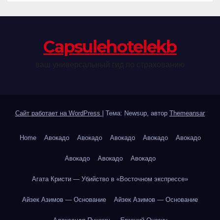
Сapsulehotelekb
ваш универсальный гид по страхованию
Сайт работает на WordPress
|
Тема: Newsup, автор
Themeansar
Home
Авокадо
Авокадо
Авокадо
Авокадо
Авокадо
Авокадо
Авокадо
Авокадо
Агата Кристи — Убийство в «Восточном экспрессе»
Айзек Азимов — Основание
Айзек Азимов — Основание