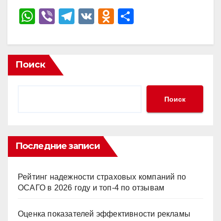
W
Vi
T
V
O
О
h
b
el
K
d
тп
at
er
e
n
р
s
gr
o
а
Поиск
A
a
kl
в
p
m
a
и
Поиск
p
ss
ть
ni
ki
Последние записи
Рейтинг надежности страховых компаний по
ОСАГО в 2026 году и топ-4 по отзывам
Оценка показателей эффективности рекламы