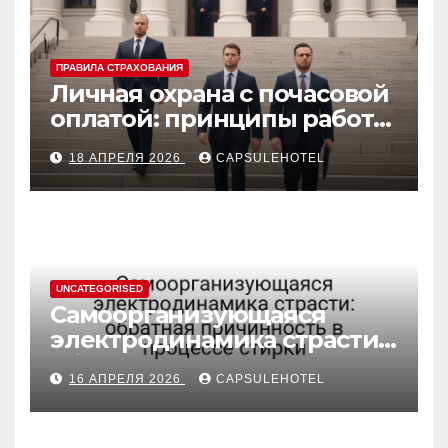
ПРАВИЛА СТРАХОВАНИЯ
Личная охрана с почасовой
оплатой: принципы работы
и правовые аспекты
18 АПРЕЛЯ 2026
CAPSULEHOTEL
UNCATEGORISED
Самоорганизующаяся
электродинамика страсти:
обратная причинность в
16 АПРЕЛЯ 2026
CAPSULEHOTEL
процессе стирки