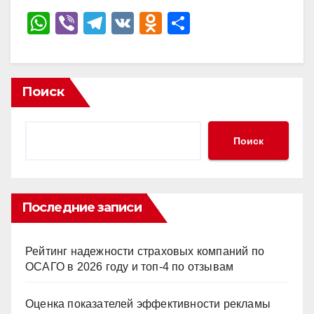
W
Vi
T
V
O
О
h
b
el
K
d
тп
at
er
e
n
р
s
gr
o
а
Поиск
A
a
kl
в
p
m
a
и
Поиск
p
ss
ть
ni
ki
Последние записи
Рейтинг надежности страховых компаний по
ОСАГО в 2026 году и топ-4 по отзывам
Оценка показателей эффективности рекламы