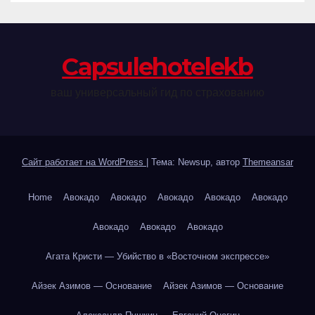
Сapsulehotelekb
ваш универсальный гид по страхованию
Сайт работает на WordPress
|
Тема: Newsup, автор
Themeansar
Home
Авокадо
Авокадо
Авокадо
Авокадо
Авокадо
Авокадо
Авокадо
Авокадо
Агата Кристи — Убийство в «Восточном экспрессе»
Айзек Азимов — Основание
Айзек Азимов — Основание