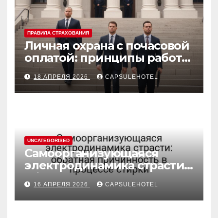
ПРАВИЛА СТРАХОВАНИЯ
Личная охрана с почасовой
оплатой: принципы работы
и правовые аспекты
18 АПРЕЛЯ 2026
CAPSULEHOTEL
UNCATEGORISED
Самоорганизующаяся
электродинамика страсти:
обратная причинность в
16 АПРЕЛЯ 2026
CAPSULEHOTEL
процессе стирки