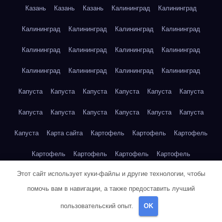
Казань
Казань
Казань
Калининград
Калининград
Калининград
Калининград
Калининград
Калининград
Калининград
Калининград
Калининград
Калининград
Калининград
Калининград
Калининград
Калининград
Капуста
Капуста
Капуста
Капуста
Капуста
Капуста
Капуста
Капуста
Капуста
Капуста
Капуста
Капуста
Капуста
Карта сайта
Картофель
Картофель
Картофель
Картофель
Картофель
Картофель
Картофель
Этот сайт использует куки-файлы и другие технологии, чтобы
Картофель
Картофель
Кейптаун
Кейптаун
Кейптаун
помочь вам в навигации, а также предоставить лучший
Кейптаун
Кейптаун
Кейптаун
Кейптаун
Кейптаун
пользовательский опыт.
OK
Кейптаун
Кейптаун
Кейптаун
Кейптаун
Кейптаун