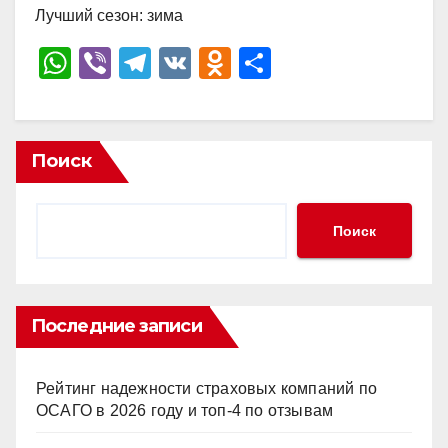
Лучший сезон: зима
W
Vi
T
V
O
О
h
b
el
K
d
тп
at
er
e
n
р
s
gr
o
а
Поиск
A
a
kl
в
p
m
a
и
Поиск
p
ss
ть
ni
ki
Последние записи
Рейтинг надежности страховых компаний по
ОСАГО в 2026 году и топ-4 по отзывам