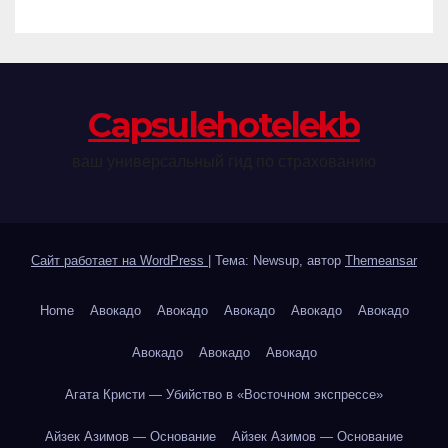
Сapsulehotelekb
ваш универсальный гид по страхованию
Сайт работает на WordPress
|
Тема: Newsup, автор
Themeansar
Home
Авокадо
Авокадо
Авокадо
Авокадо
Авокадо
Авокадо
Авокадо
Авокадо
Агата Кристи — Убийство в «Восточном экспрессе»
Айзек Азимов — Основание
Айзек Азимов — Основание