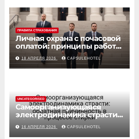
ПРАВИЛА СТРАХОВАНИЯ
Личная охрана с почасовой
оплатой: принципы работы
и правовые аспекты
18 АПРЕЛЯ 2026
CAPSULEHOTEL
UNCATEGORISED
Самоорганизующаяся
электродинамика страсти:
обратная причинность в
16 АПРЕЛЯ 2026
CAPSULEHOTEL
процессе стирки