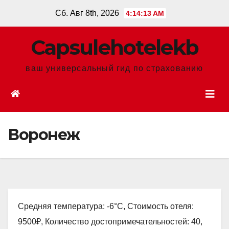
Перейти
Сб. Авг 8th, 2026
4:14:14 AM
к
содержанию
Сapsulehotelekb
ваш универсальный гид по страхованию
Воронеж
Средняя температура: -6°C, Стоимость отеля:
9500₽, Количество достопримечательностей: 40,