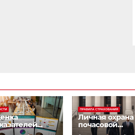
ОСТИ
ПРАВИЛА СТРАХОВАНИЯ
енка
Личная охрана 
казателей
почасовой
фективности
оплатой: