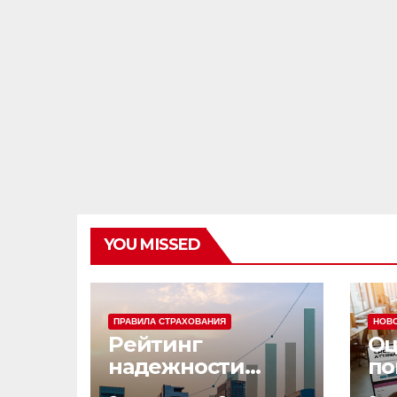
YOU MISSED
ПРАВИЛА СТРАХОВАНИЯ
НОВ
Рейтинг
Оц
надежности
по
страховых
эф