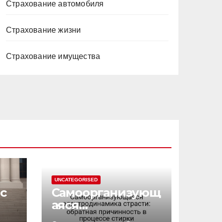
Страхование автомобиля
Страхование жизни
Страхование имущества
UNCATEGORISED
с
Самоорганизующ
аяся
электродинамик