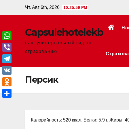
Перейти
Чт. Авг 6th, 2026
10:26:00 PM
к
содержанию
Но
Сapsulehotelekb
ваш универсальный гид по
W
страхованию
Страхова
h
V
a
i
T
t
b
Персик
e
V
s
e
l
K
A
O
r
e
p
d
О
g
p
n
т
r
o
Калорийность: 520 ккал, Белки: 5.9 г, Жиры: 40
п
a
k