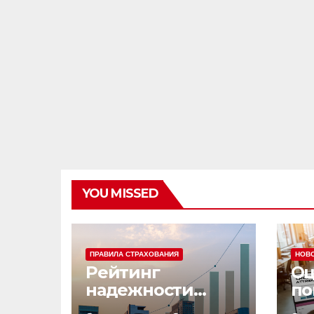
YOU MISSED
ПРАВИЛА СТРАХОВАНИЯ
НОВ
Рейтинг
Оц
надежности
по
страховых
эф