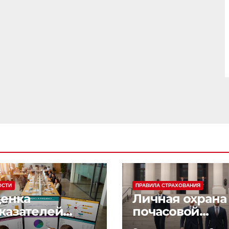
ОСТИ
ПРАВИЛА СТРАХОВАНИЯ
енка
Личная охрана 
казателей
почасовой
фективности
оплатой: