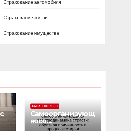
Страхование автомобиля
Страхование жизни
Страхование имущества
UNCATEGORISED
с
Самоорганизующ
аяся
электродинамик