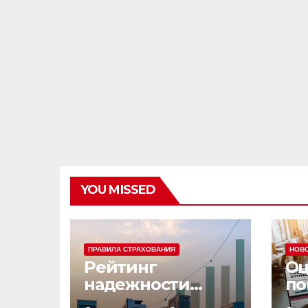
YOU MISSED
ПРАВИЛА СТРАХОВАНИЯ
НОВ
Рейтинг
Оц
надежности
по
страховых
эф