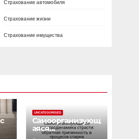
Страхование автомобиля
Страхование жизни
Страхование имущества
UNCATEGORISED
с
Самоорганизующ
аяся
электродинамик