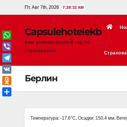
Перейти
Пт. Авг 7th, 2026
7:28:32 AM
к
содержанию
Но
Сapsulehotelekb
ваш универсальный гид по
W
страхованию
Страхова
h
V
a
i
T
t
b
Берлин
e
V
s
e
l
K
A
O
r
e
p
d
О
g
p
n
т
r
o
Температура: -17.6°C, Осадки: 150.4 мм, Вете
п
a
k