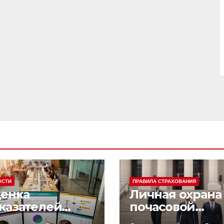
ОСТИ
ПРАВИЛА СТРАХОВАНИЯ
енка
Личная охрана 
казателей
почасовой
фективности
оплатой: