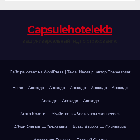
Сapsulehotelekb
ваш универсальный гид по страхованию
Сайт работает на WordPress
|
Тема: Newsup, автор
Themeansar
Home
Авокадо
Авокадо
Авокадо
Авокадо
Авокадо
Авокадо
Авокадо
Авокадо
Агата Кристи — Убийство в «Восточном экспрессе»
Айзек Азимов — Основание
Айзек Азимов — Основание