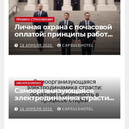
ПРАВИЛА СТРАХОВАНИЯ
Личная охрана с почасовой
оплатой: принципы работы
и правовые аспекты
18 АПРЕЛЯ 2026
CAPSULEHOTEL
UNCATEGORISED
Самоорганизующаяся
электродинамика страсти:
обратная причинность в
16 АПРЕЛЯ 2026
CAPSULEHOTEL
процессе стирки