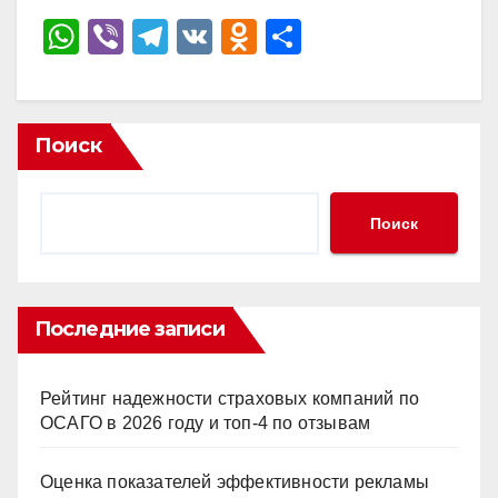
W
Vi
T
V
O
О
h
b
el
K
d
тп
at
er
e
n
р
s
gr
o
а
Поиск
A
a
kl
в
p
m
a
и
Поиск
p
ss
ть
ni
ki
Последние записи
Рейтинг надежности страховых компаний по
ОСАГО в 2026 году и топ-4 по отзывам
Оценка показателей эффективности рекламы