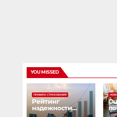
YOU MISSED
ПРАВИЛА СТРАХОВАНИЯ
НОВ
Рейтинг
Оц
надежности
по
страховых
эф