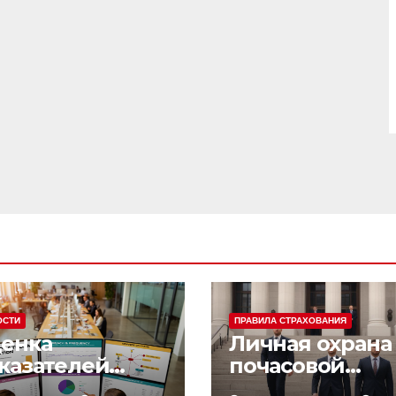
ОСТИ
ПРАВИЛА СТРАХОВАНИЯ
енка
Личная охрана 
казателей
почасовой
фективности
оплатой: