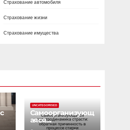
Страхование автомобиля
Страхование жизни
Страхование имущества
UNCATEGORISED
с
Самоорганизующ
аяся
электродинамик