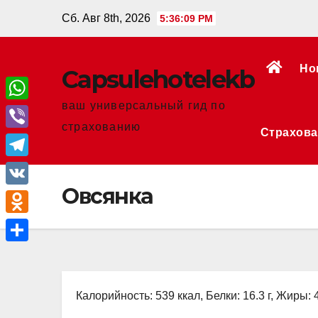
Перейти
Сб. Авг 8th, 2026
5:36:09 PM
к
содержанию
Но
Сapsulehotelekb
ваш универсальный гид по
W
страхованию
Страхова
h
V
a
i
T
t
b
Овсянка
e
V
s
e
l
K
A
O
r
e
p
d
О
g
p
n
т
r
o
Калорийность: 539 ккал, Белки: 16.3 г, Жиры: 4
п
a
k