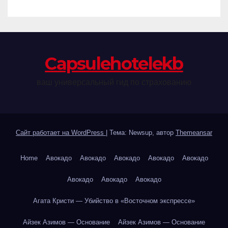
Сapsulehotelekb
ваш универсальный гид по страхованию
Сайт работает на WordPress
|
Тема: Newsup, автор
Themeansar
Home
Авокадо
Авокадо
Авокадо
Авокадо
Авокадо
Авокадо
Авокадо
Авокадо
Агата Кристи — Убийство в «Восточном экспрессе»
Айзек Азимов — Основание
Айзек Азимов — Основание