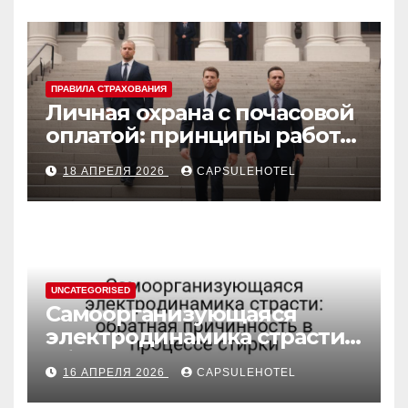
ПРАВИЛА СТРАХОВАНИЯ
Личная охрана с почасовой
оплатой: принципы работы
и правовые аспекты
18 АПРЕЛЯ 2026
CAPSULEHOTEL
UNCATEGORISED
Самоорганизующаяся
электродинамика страсти:
обратная причинность в
16 АПРЕЛЯ 2026
CAPSULEHOTEL
процессе стирки