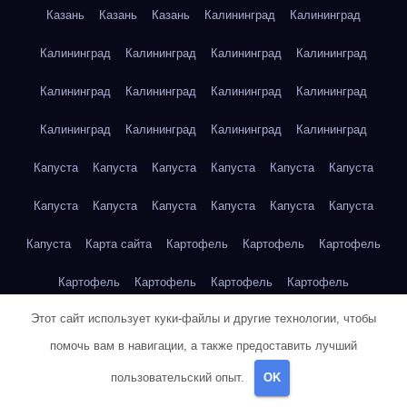
Казань
Казань
Казань
Калининград
Калининград
Калининград
Калининград
Калининград
Калининград
Калининград
Калининград
Калининград
Калининград
Калининград
Калининград
Калининград
Калининград
Капуста
Капуста
Капуста
Капуста
Капуста
Капуста
Капуста
Капуста
Капуста
Капуста
Капуста
Капуста
Капуста
Карта сайта
Картофель
Картофель
Картофель
Картофель
Картофель
Картофель
Картофель
Этот сайт использует куки-файлы и другие технологии, чтобы
Картофель
Картофель
Кейптаун
Кейптаун
Кейптаун
помочь вам в навигации, а также предоставить лучший
Кейптаун
Кейптаун
Кейптаун
Кейптаун
Кейптаун
пользовательский опыт.
OK
Кейптаун
Кейптаун
Кейптаун
Кейптаун
Кейптаун