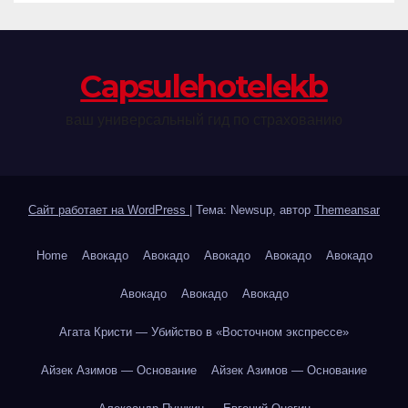
Сapsulehotelekb
ваш универсальный гид по страхованию
Сайт работает на WordPress
|
Тема: Newsup, автор
Themeansar
Home
Авокадо
Авокадо
Авокадо
Авокадо
Авокадо
Авокадо
Авокадо
Авокадо
Агата Кристи — Убийство в «Восточном экспрессе»
Айзек Азимов — Основание
Айзек Азимов — Основание