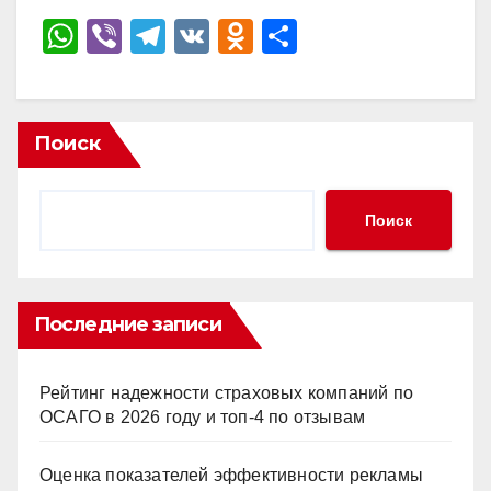
W
Vi
T
V
O
О
h
b
el
K
d
тп
at
er
e
n
р
s
gr
o
а
Поиск
A
a
kl
в
p
m
a
и
Поиск
p
ss
ть
ni
ki
Последние записи
Рейтинг надежности страховых компаний по
ОСАГО в 2026 году и топ-4 по отзывам
Оценка показателей эффективности рекламы