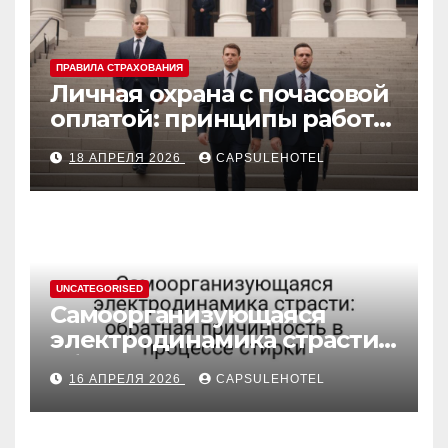
ПРАВИЛА СТРАХОВАНИЯ
Личная охрана с почасовой
оплатой: принципы работы
и правовые аспекты
18 АПРЕЛЯ 2026
CAPSULEHOTEL
UNCATEGORISED
Самоорганизующаяся
электродинамика страсти:
обратная причинность в
16 АПРЕЛЯ 2026
CAPSULEHOTEL
процессе стирки