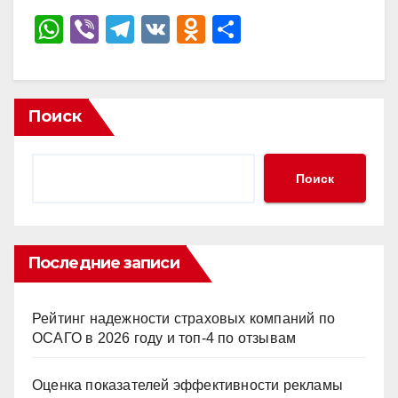
W
Vi
T
V
O
О
h
b
el
K
d
тп
at
er
e
n
р
s
gr
o
а
Поиск
A
a
kl
в
p
m
a
и
Поиск
p
ss
ть
ni
ki
Последние записи
Рейтинг надежности страховых компаний по
ОСАГО в 2026 году и топ-4 по отзывам
Оценка показателей эффективности рекламы