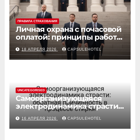
ПРАВИЛА СТРАХОВАНИЯ
Личная охрана с почасовой
оплатой: принципы работы
и правовые аспекты
18 АПРЕЛЯ 2026
CAPSULEHOTEL
UNCATEGORISED
Самоорганизующаяся
электродинамика страсти:
обратная причинность в
16 АПРЕЛЯ 2026
CAPSULEHOTEL
процессе стирки