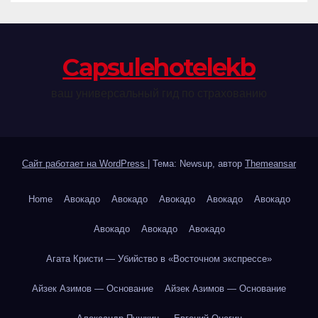
Сapsulehotelekb
ваш универсальный гид по страхованию
Сайт работает на WordPress
|
Тема: Newsup, автор
Themeansar
Home
Авокадо
Авокадо
Авокадо
Авокадо
Авокадо
Авокадо
Авокадо
Авокадо
Агата Кристи — Убийство в «Восточном экспрессе»
Айзек Азимов — Основание
Айзек Азимов — Основание