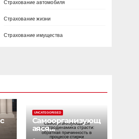
Страхование автомобиля
Страхование жизни
Страхование имущества
UNCATEGORISED
с
Самоорганизующ
аяся
электродинамик