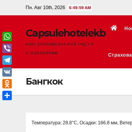
Перейти
Пн. Авг 10th, 2026
6:49:59 AM
к
содержанию
Но
Сapsulehotelekb
ваш универсальный гид по
W
страхованию
Страхова
h
V
a
i
T
t
b
Бангкок
e
V
s
e
l
K
A
O
r
e
p
d
О
g
p
n
т
r
o
Температура: 28.8°C, Осадки: 166.8 мм, Ветер
п
a
k