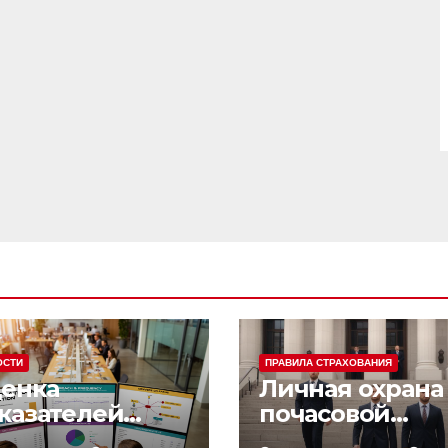
ОСТИ
ПРАВИЛА СТРАХОВАНИЯ
енка
Личная охрана 
казателей
почасовой
фективности
оплатой: