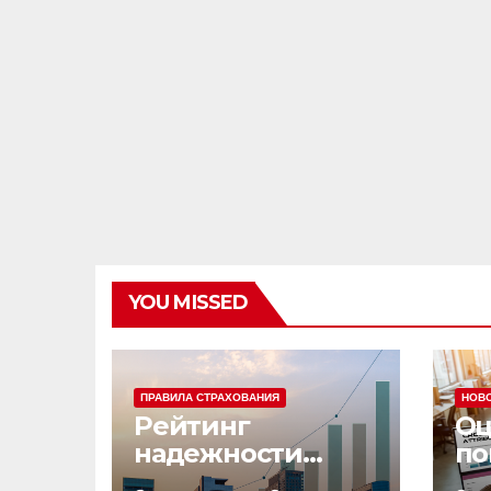
YOU MISSED
ПРАВИЛА СТРАХОВАНИЯ
НОВ
Рейтинг
Оц
надежности
по
страховых
эф