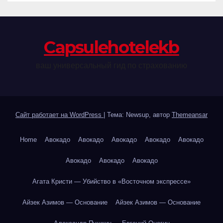
Сapsulehotelekb
ваш универсальный гид по страхованию
Сайт работает на WordPress
|
Тема: Newsup, автор
Themeansar
Home
Авокадо
Авокадо
Авокадо
Авокадо
Авокадо
Авокадо
Авокадо
Авокадо
Агата Кристи — Убийство в «Восточном экспрессе»
Айзек Азимов — Основание
Айзек Азимов — Основание