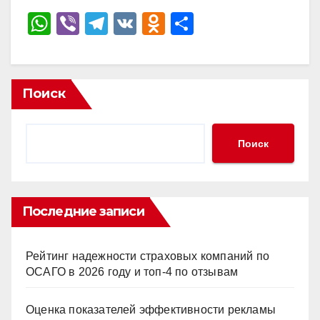
W
Vi
T
V
O
О
h
b
el
K
d
тп
at
er
e
n
р
s
gr
o
а
Поиск
A
a
kl
в
p
m
a
и
Поиск
p
ss
ть
ni
ki
Последние записи
Рейтинг надежности страховых компаний по
ОСАГО в 2026 году и топ-4 по отзывам
Оценка показателей эффективности рекламы