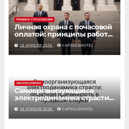
ПРАВИЛА СТРАХОВАНИЯ
Личная охрана с почасовой
оплатой: принципы работы
и правовые аспекты
18 АПРЕЛЯ 2026
CAPSULEHOTEL
UNCATEGORISED
Самоорганизующаяся
электродинамика страсти:
обратная причинность в
16 АПРЕЛЯ 2026
CAPSULEHOTEL
процессе стирки