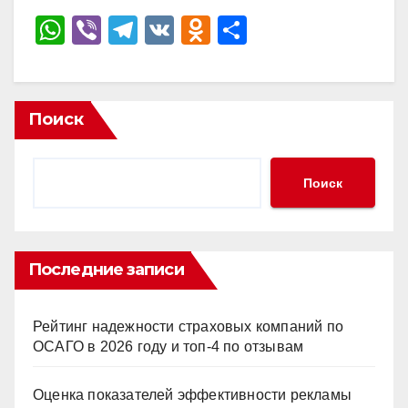
W
Vi
T
V
O
О
h
b
el
K
d
тп
at
er
e
n
р
s
gr
o
а
Поиск
A
a
kl
в
p
m
a
и
Поиск
p
ss
ть
ni
ki
Последние записи
Рейтинг надежности страховых компаний по
ОСАГО в 2026 году и топ-4 по отзывам
Оценка показателей эффективности рекламы