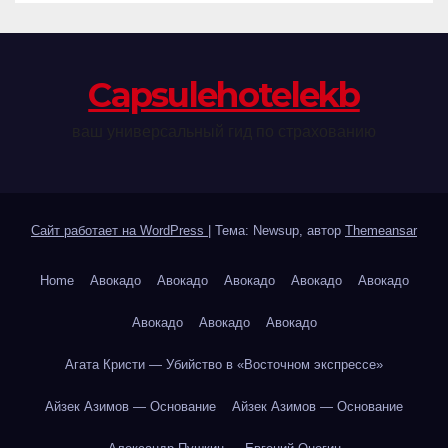
Сapsulehotelekb
ваш универсальный гид по страхованию
Сайт работает на WordPress
|
Тема: Newsup, автор
Themeansar
Home
Авокадо
Авокадо
Авокадо
Авокадо
Авокадо
Авокадо
Авокадо
Авокадо
Агата Кристи — Убийство в «Восточном экспрессе»
Айзек Азимов — Основание
Айзек Азимов — Основание