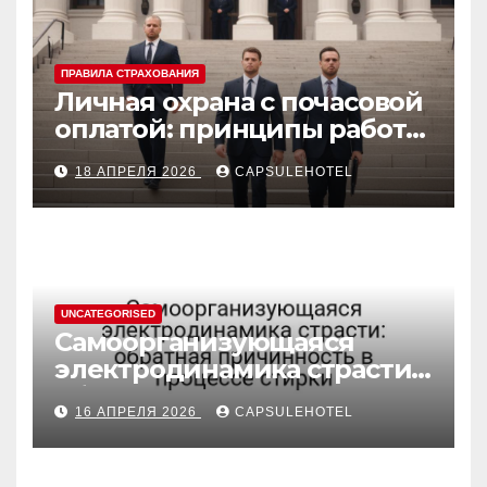
ПРАВИЛА СТРАХОВАНИЯ
Личная охрана с почасовой
оплатой: принципы работы
и правовые аспекты
18 АПРЕЛЯ 2026
CAPSULEHOTEL
UNCATEGORISED
Самоорганизующаяся
электродинамика страсти:
обратная причинность в
16 АПРЕЛЯ 2026
CAPSULEHOTEL
процессе стирки