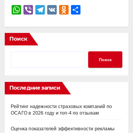
W
Vi
T
V
O
О
h
b
el
K
d
тп
at
er
e
n
р
s
gr
o
а
Поиск
A
a
kl
в
p
m
a
и
Поиск
p
ss
ть
ni
ki
Последние записи
Рейтинг надежности страховых компаний по
ОСАГО в 2026 году и топ-4 по отзывам
Оценка показателей эффективности рекламы