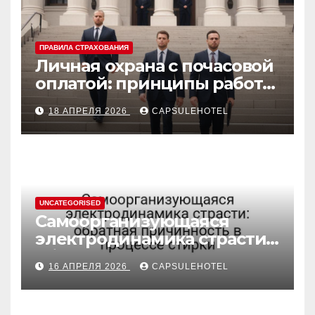
ПРАВИЛА СТРАХОВАНИЯ
Личная охрана с почасовой
оплатой: принципы работы
и правовые аспекты
18 АПРЕЛЯ 2026
CAPSULEHOTEL
UNCATEGORISED
Самоорганизующаяся
электродинамика страсти:
обратная причинность в
16 АПРЕЛЯ 2026
CAPSULEHOTEL
процессе стирки