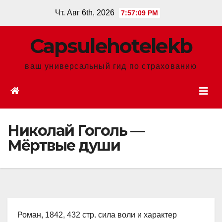
Перейти
Чт. Авг 6th, 2026
7:57:10 PM
к
содержанию
Сapsulehotelekb
ваш универсальный гид по страхованию
Николай Гоголь —
Мёртвые души
Роман, 1842, 432 стр. сила воли и характер