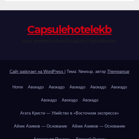
Сapsulehotelekb
ваш универсальный гид по страхованию
Сайт работает на WordPress
|
Тема: Newsup, автор
Themeansar
Home
Авокадо
Авокадо
Авокадо
Авокадо
Авокадо
Авокадо
Авокадо
Авокадо
Агата Кристи — Убийство в «Восточном экспрессе»
Айзек Азимов — Основание
Айзек Азимов — Основание