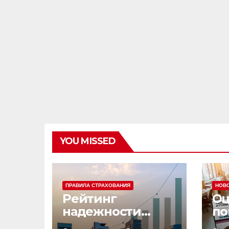
YOU MISSED
ПРАВИЛА СТРАХОВАНИЯ
НОВ
Рейтинг
Оц
надежности
по
страховых
эф