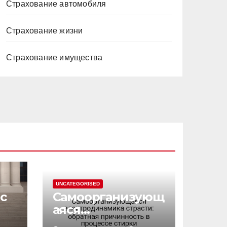
Страхование автомобиля
Страхование жизни
Страхование имущества
UNCATEGORISED
с
Самоорганизующ
аяся
электродинамик