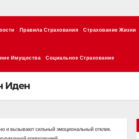
вости
Правила Страхования
Страхование Жизни
ние Имущества
Социальное Страхование
н Иден
мно и вызывают сильный эмоциональный отклик.
родуманной композицией.