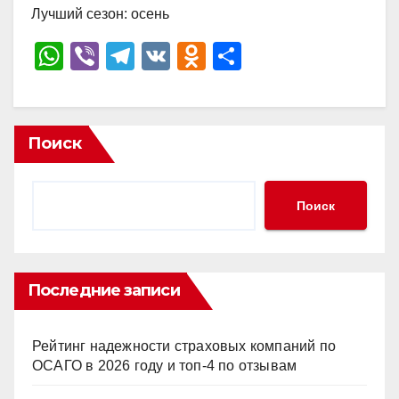
Лучший сезон: осень
W
Vi
T
V
O
О
h
b
el
K
d
тп
at
er
e
n
р
s
gr
o
а
Поиск
A
a
kl
в
p
m
a
и
Поиск
p
ss
ть
ni
ki
Последние записи
Рейтинг надежности страховых компаний по
ОСАГО в 2026 году и топ-4 по отзывам