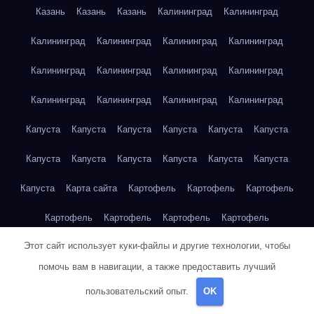
Казань
Казань
Казань
Калининград
Калининград
Калининград
Калининград
Калининград
Калининград
Калининград
Калининград
Калининград
Калининград
Калининград
Калининград
Калининград
Калининград
Капуста
Капуста
Капуста
Капуста
Капуста
Капуста
Капуста
Капуста
Капуста
Капуста
Капуста
Капуста
Капуста
Карта сайта
Картофель
Картофель
Картофель
Картофель
Картофель
Картофель
Картофель
Этот сайт использует куки-файлы и другие технологии, чтобы
Картофель
Картофель
Кейптаун
Кейптаун
Кейптаун
помочь вам в навигации, а также предоставить лучший
Кейптаун
Кейптаун
Кейптаун
Кейптаун
Кейптаун
пользовательский опыт.
OK
Кейптаун
Кейптаун
Кейптаун
Кейптаун
Кейптаун