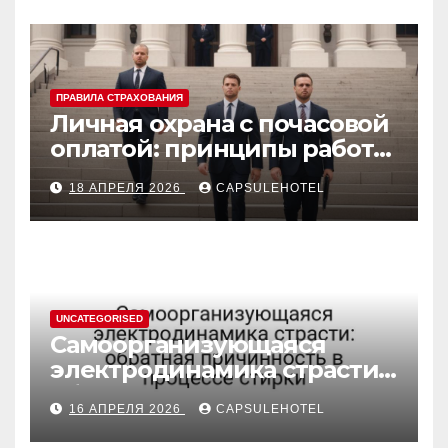
ПРАВИЛА СТРАХОВАНИЯ
Личная охрана с почасовой
оплатой: принципы работы
и правовые аспекты
18 АПРЕЛЯ 2026
CAPSULEHOTEL
UNCATEGORISED
Самоорганизующаяся
электродинамика страсти:
обратная причинность в
16 АПРЕЛЯ 2026
CAPSULEHOTEL
процессе стирки