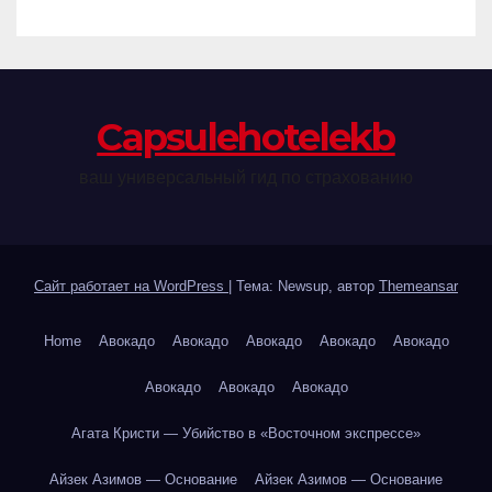
Сapsulehotelekb
ваш универсальный гид по страхованию
Сайт работает на WordPress
|
Тема: Newsup, автор
Themeansar
Home
Авокадо
Авокадо
Авокадо
Авокадо
Авокадо
Авокадо
Авокадо
Авокадо
Агата Кристи — Убийство в «Восточном экспрессе»
Айзек Азимов — Основание
Айзек Азимов — Основание