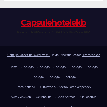
Сapsulehotelekb
ваш универсальный гид по страхованию
Сайт работает на WordPress
|
Тема: Newsup, автор
Themeansar
Home
Авокадо
Авокадо
Авокадо
Авокадо
Авокадо
Авокадо
Авокадо
Авокадо
Агата Кристи — Убийство в «Восточном экспрессе»
Айзек Азимов — Основание
Айзек Азимов — Основание