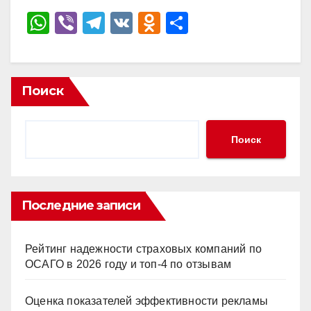
W
Vi
T
V
O
О
h
b
el
K
d
тп
at
er
e
n
р
s
gr
o
а
Поиск
A
a
kl
в
p
m
a
и
Поиск
p
ss
ть
ni
ki
Последние записи
Рейтинг надежности страховых компаний по
ОСАГО в 2026 году и топ-4 по отзывам
Оценка показателей эффективности рекламы