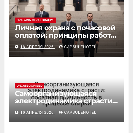
ПРАВИЛА СТРАХОВАНИЯ
Личная охрана с почасовой
оплатой: принципы работы
и правовые аспекты
18 АПРЕЛЯ 2026
CAPSULEHOTEL
UNCATEGORISED
Самоорганизующаяся
электродинамика страсти:
обратная причинность в
16 АПРЕЛЯ 2026
CAPSULEHOTEL
процессе стирки