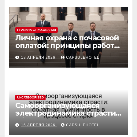
ПРАВИЛА СТРАХОВАНИЯ
Личная охрана с почасовой
оплатой: принципы работы
и правовые аспекты
18 АПРЕЛЯ 2026
CAPSULEHOTEL
UNCATEGORISED
Самоорганизующаяся
электродинамика страсти:
обратная причинность в
16 АПРЕЛЯ 2026
CAPSULEHOTEL
процессе стирки