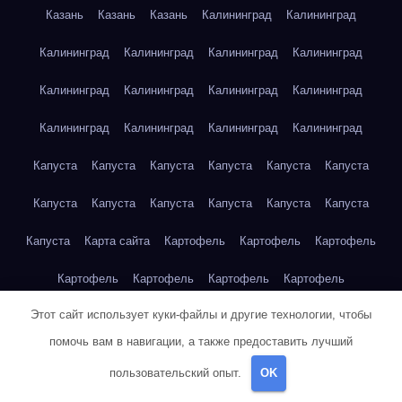
Казань
Казань
Казань
Калининград
Калининград
Калининград
Калининград
Калининград
Калининград
Калининград
Калининград
Калининград
Калининград
Калининград
Калининград
Калининград
Калининград
Капуста
Капуста
Капуста
Капуста
Капуста
Капуста
Капуста
Капуста
Капуста
Капуста
Капуста
Капуста
Капуста
Карта сайта
Картофель
Картофель
Картофель
Картофель
Картофель
Картофель
Картофель
Этот сайт использует куки-файлы и другие технологии, чтобы
Картофель
Картофель
Кейптаун
Кейптаун
Кейптаун
помочь вам в навигации, а также предоставить лучший
Кейптаун
Кейптаун
Кейптаун
Кейптаун
Кейптаун
пользовательский опыт.
OK
Кейптаун
Кейптаун
Кейптаун
Кейптаун
Кейптаун