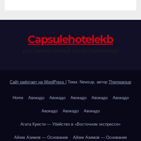
Сapsulehotelekb
ваш универсальный гид по страхованию
Сайт работает на WordPress
|
Тема: Newsup, автор
Themeansar
Home
Авокадо
Авокадо
Авокадо
Авокадо
Авокадо
Авокадо
Авокадо
Авокадо
Агата Кристи — Убийство в «Восточном экспрессе»
Айзек Азимов — Основание
Айзек Азимов — Основание