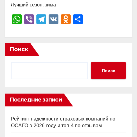
Лучший сезон: зима
W
Vi
T
V
O
О
h
b
el
K
d
тп
at
er
e
n
р
s
gr
o
а
Поиск
A
a
kl
в
p
m
a
и
Поиск
p
ss
ть
ni
ki
Последние записи
Рейтинг надежности страховых компаний по
ОСАГО в 2026 году и топ-4 по отзывам