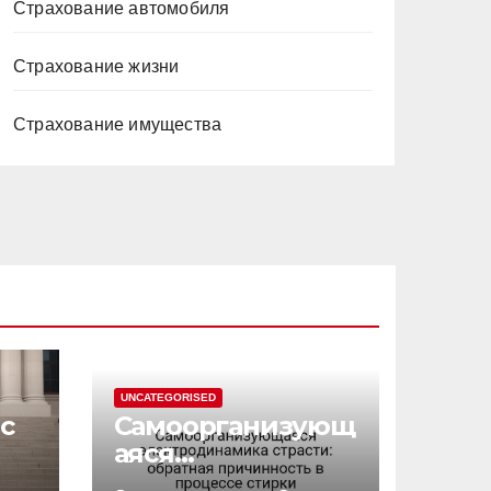
Страхование автомобиля
Страхование жизни
Страхование имущества
UNCATEGORISED
с
Самоорганизующ
аяся
электродинамик