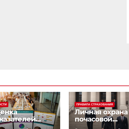
ОСТИ
ПРАВИЛА СТРАХОВАНИЯ
енка
Личная охрана 
казателей
почасовой
фективности
оплатой: