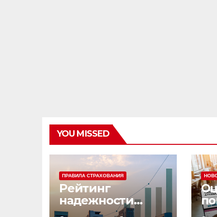
YOU MISSED
ПРАВИЛА СТРАХОВАНИЯ
НОВ
Рейтинг
Оц
надежности
по
страховых
эф