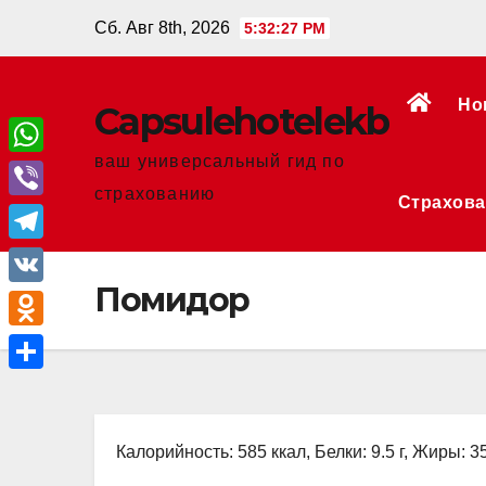
Перейти
Сб. Авг 8th, 2026
5:32:28 PM
к
содержанию
Но
Сapsulehotelekb
ваш универсальный гид по
W
страхованию
Страхова
h
V
a
i
T
t
b
Помидор
e
V
s
e
l
K
A
O
r
e
p
d
О
g
p
n
т
r
o
Калорийность: 585 ккал, Белки: 9.5 г, Жиры: 35
п
a
k