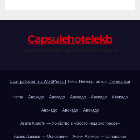
Сapsulehotelekb
ваш универсальный гид по страхованию
Сайт работает на WordPress
|
Тема: Newsup, автор
Themeansar
Home
Авокадо
Авокадо
Авокадо
Авокадо
Авокадо
Авокадо
Авокадо
Авокадо
Агата Кристи — Убийство в «Восточном экспрессе»
Айзек Азимов — Основание
Айзек Азимов — Основание