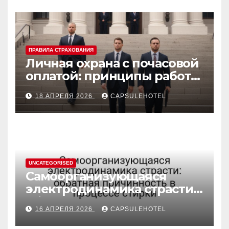
ПРАВИЛА СТРАХОВАНИЯ
Личная охрана с почасовой
оплатой: принципы работы
и правовые аспекты
18 АПРЕЛЯ 2026
CAPSULEHOTEL
UNCATEGORISED
Самоорганизующаяся
электродинамика страсти:
обратная причинность в
16 АПРЕЛЯ 2026
CAPSULEHOTEL
процессе стирки