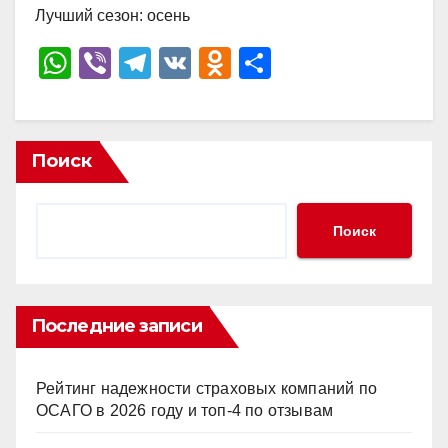
Лучший сезон: осень
W
Vi
T
V
O
О
h
b
el
K
d
тп
at
er
e
n
р
s
gr
o
а
Поиск
A
a
kl
в
p
m
a
и
Поиск
p
ss
ть
ni
ki
Последние записи
Рейтинг надежности страховых компаний по
ОСАГО в 2026 году и топ-4 по отзывам