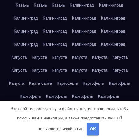
Казань
Казань
Казань
Калининград
Калининград
Калининград
Калининград
Калининград
Калининград
Калининград
Калининград
Калининград
Калининград
Калининград
Калининград
Калининград
Калининград
Капуста
Капуста
Капуста
Капуста
Капуста
Капуста
Капуста
Капуста
Капуста
Капуста
Капуста
Капуста
Капуста
Карта сайта
Картофель
Картофель
Картофель
Картофель
Картофель
Картофель
Картофель
Этот сайт использует куки-файлы и другие технологии, чтобы
Картофель
Картофель
Кейптаун
Кейптаун
Кейптаун
помочь вам в навигации, а также предоставить лучший
Кейптаун
Кейптаун
Кейптаун
Кейптаун
Кейптаун
пользовательский опыт.
OK
Кейптаун
Кейптаун
Кейптаун
Кейптаун
Кейптаун