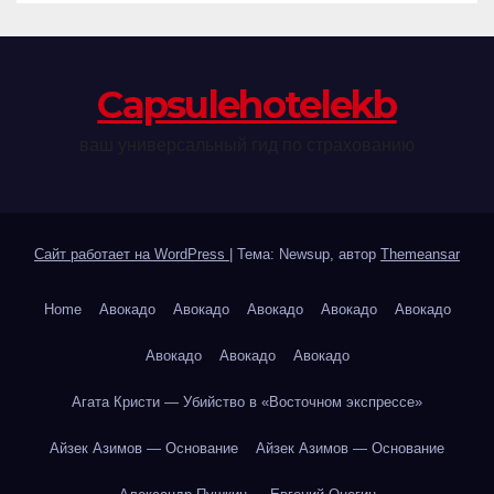
Сapsulehotelekb
ваш универсальный гид по страхованию
Сайт работает на WordPress
|
Тема: Newsup, автор
Themeansar
Home
Авокадо
Авокадо
Авокадо
Авокадо
Авокадо
Авокадо
Авокадо
Авокадо
Агата Кристи — Убийство в «Восточном экспрессе»
Айзек Азимов — Основание
Айзек Азимов — Основание