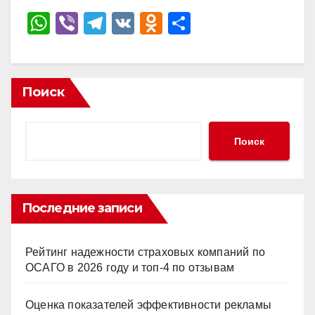
W
Vi
T
V
O
О
h
b
el
K
d
тп
at
er
e
n
р
s
gr
o
а
Поиск
A
a
kl
в
p
m
a
и
Поиск
p
ss
ть
ni
ki
Последние записи
Рейтинг надежности страховых компаний по
ОСАГО в 2026 году и топ-4 по отзывам
Оценка показателей эффективности рекламы