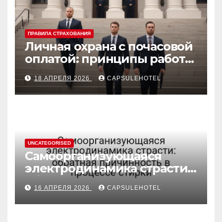
ПРАВИЛА СТРАХОВАНИЯ
Личная охрана с почасовой
оплатой: принципы работы
и правовые аспекты
18 АПРЕЛЯ 2026
CAPSULEHOTEL
UNCATEGORISED
Самоорганизующаяся
электродинамика страсти:
обратная причинность в
16 АПРЕЛЯ 2026
CAPSULEHOTEL
процессе стирки