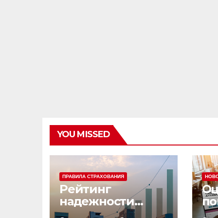
YOU MISSED
ПРАВИЛА СТРАХОВАНИЯ
НОВ
Рейтинг
Оц
надежности
по
страховых
эф