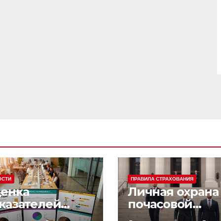
ОСТИ
ПРАВИЛА СТРАХОВАНИЯ
енка
Личная охрана 
казателей
почасовой
фективности
оплатой: