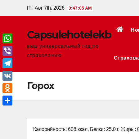
Перейти
Пт. Авг 7th, 2026
3:47:05 AM
к
содержанию
Но
Сapsulehotelekb
ваш универсальный гид по
W
страхованию
Страхова
h
V
a
i
T
t
b
Горох
e
V
s
e
l
K
A
O
r
e
p
d
О
g
p
n
т
r
o
Калорийность: 608 ккал, Белки: 25.0 г, Жиры: 0
п
a
k