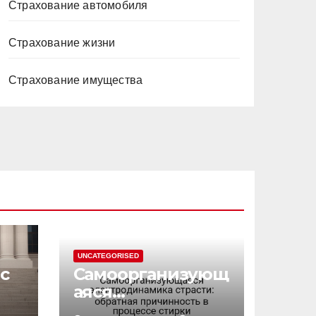
Страхование автомобиля
Страхование жизни
Страхование имущества
UNCATEGORISED
с
Самоорганизующ
аяся
электродинамик