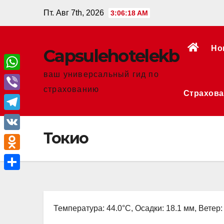
Перейти
Пт. Авг 7th, 2026
3:06:19 AM
к
содержанию
Но
Сapsulehotelekb
ваш универсальный гид по
W
страхованию
Страхова
h
V
a
i
T
t
b
Токио
e
V
s
e
l
K
A
O
r
e
p
d
О
g
p
n
т
r
o
Температура: 44.0°C, Осадки: 18.1 мм, Ветер:
п
a
k