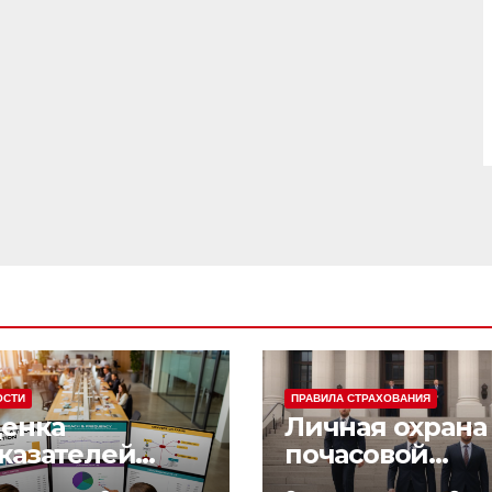
ОСТИ
ПРАВИЛА СТРАХОВАНИЯ
енка
Личная охрана 
казателей
почасовой
фективности
оплатой: