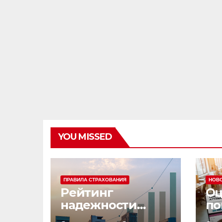
YOU MISSED
ПРАВИЛА СТРАХОВАНИЯ
НОВ
Рейтинг
Оц
надежности
по
страховых
эф