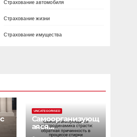
Страхование автомобиля
Страхование жизни
Страхование имущества
UNCATEGORISED
с
Самоорганизующ
аяся
электродинамик