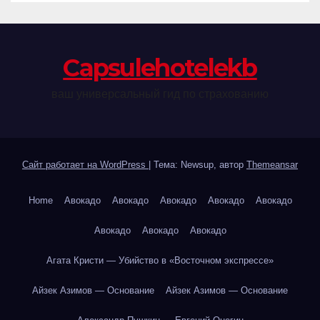
Сapsulehotelekb
ваш универсальный гид по страхованию
Сайт работает на WordPress
|
Тема: Newsup, автор
Themeansar
Home
Авокадо
Авокадо
Авокадо
Авокадо
Авокадо
Авокадо
Авокадо
Авокадо
Агата Кристи — Убийство в «Восточном экспрессе»
Айзек Азимов — Основание
Айзек Азимов — Основание