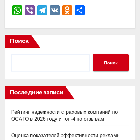
W
Vi
T
V
O
О
h
b
el
K
d
тп
at
er
e
n
р
s
gr
o
а
Поиск
A
a
kl
в
p
m
a
и
Поиск
p
ss
ть
ni
ki
Последние записи
Рейтинг надежности страховых компаний по
ОСАГО в 2026 году и топ-4 по отзывам
Оценка показателей эффективности рекламы