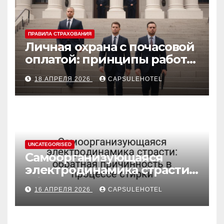
ПРАВИЛА СТРАХОВАНИЯ
Личная охрана с почасовой
оплатой: принципы работы
и правовые аспекты
18 АПРЕЛЯ 2026
CAPSULEHOTEL
UNCATEGORISED
Самоорганизующаяся
электродинамика страсти:
обратная причинность в
16 АПРЕЛЯ 2026
CAPSULEHOTEL
процессе стирки