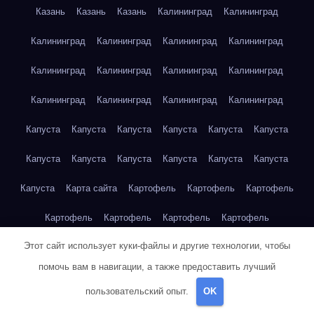
Казань
Казань
Казань
Калининград
Калининград
Калининград
Калининград
Калининград
Калининград
Калининград
Калининград
Калининград
Калининград
Калининград
Калининград
Калининград
Калининград
Капуста
Капуста
Капуста
Капуста
Капуста
Капуста
Капуста
Капуста
Капуста
Капуста
Капуста
Капуста
Капуста
Карта сайта
Картофель
Картофель
Картофель
Картофель
Картофель
Картофель
Картофель
Этот сайт использует куки-файлы и другие технологии, чтобы
Картофель
Картофель
Кейптаун
Кейптаун
Кейптаун
помочь вам в навигации, а также предоставить лучший
Кейптаун
Кейптаун
Кейптаун
Кейптаун
Кейптаун
пользовательский опыт.
OK
Кейптаун
Кейптаун
Кейптаун
Кейптаун
Кейптаун