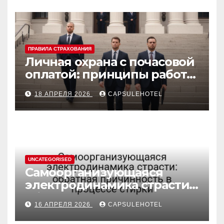
ПРАВИЛА СТРАХОВАНИЯ
Личная охрана с почасовой
оплатой: принципы работы
и правовые аспекты
18 АПРЕЛЯ 2026
CAPSULEHOTEL
UNCATEGORISED
Самоорганизующаяся
электродинамика страсти:
обратная причинность в
16 АПРЕЛЯ 2026
CAPSULEHOTEL
процессе стирки