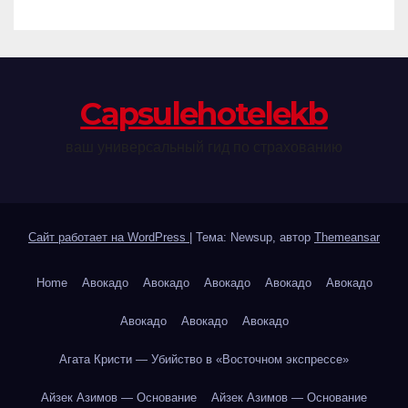
Сapsulehotelekb
ваш универсальный гид по страхованию
Сайт работает на WordPress
|
Тема: Newsup, автор
Themeansar
Home
Авокадо
Авокадо
Авокадо
Авокадо
Авокадо
Авокадо
Авокадо
Авокадо
Агата Кристи — Убийство в «Восточном экспрессе»
Айзек Азимов — Основание
Айзек Азимов — Основание