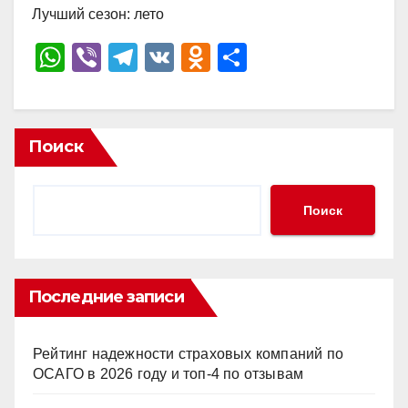
Лучший сезон: лето
W
Vi
T
V
O
О
h
b
el
K
d
тп
at
er
e
n
р
s
gr
o
а
Поиск
A
a
kl
в
p
m
a
и
Поиск
p
ss
ть
ni
ki
Последние записи
Рейтинг надежности страховых компаний по
ОСАГО в 2026 году и топ-4 по отзывам