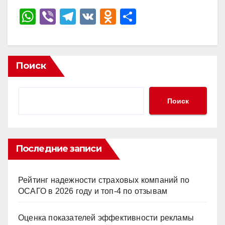
W
Vi
T
V
O
О
h
b
el
K
d
тп
at
er
e
n
р
s
gr
o
а
Поиск
A
a
kl
в
p
m
a
и
Поиск
p
ss
ть
ni
ki
Последние записи
Рейтинг надежности страховых компаний по
ОСАГО в 2026 году и топ-4 по отзывам
Оценка показателей эффективности рекламы