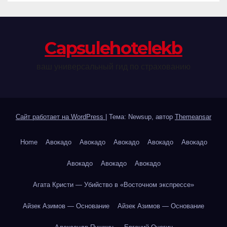
Сapsulehotelekb
ваш универсальный гид по страхованию
Сайт работает на WordPress
|
Тема: Newsup, автор
Themeansar
Home
Авокадо
Авокадо
Авокадо
Авокадо
Авокадо
Авокадо
Авокадо
Авокадо
Агата Кристи — Убийство в «Восточном экспрессе»
Айзек Азимов — Основание
Айзек Азимов — Основание