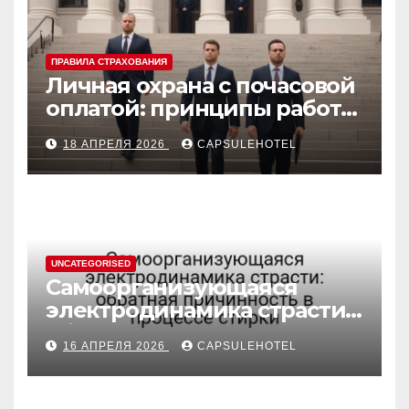
ПРАВИЛА СТРАХОВАНИЯ
Личная охрана с почасовой
оплатой: принципы работы
и правовые аспекты
18 АПРЕЛЯ 2026
CAPSULEHOTEL
UNCATEGORISED
Самоорганизующаяся
электродинамика страсти:
обратная причинность в
16 АПРЕЛЯ 2026
CAPSULEHOTEL
процессе стирки