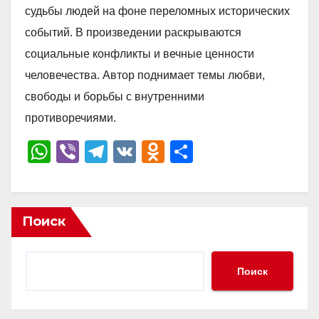
судьбы людей на фоне переломных исторических
событий. В произведении раскрываются
социальные конфликты и вечные ценности
человечества. Автор поднимает темы любви,
свободы и борьбы с внутренними
противоречиями.
W
Vi
T
V
O
О
h
b
el
K
d
тп
at
er
e
n
р
s
gr
o
а
Поиск
A
a
kl
в
p
m
a
и
Поиск
p
ss
ть
ni