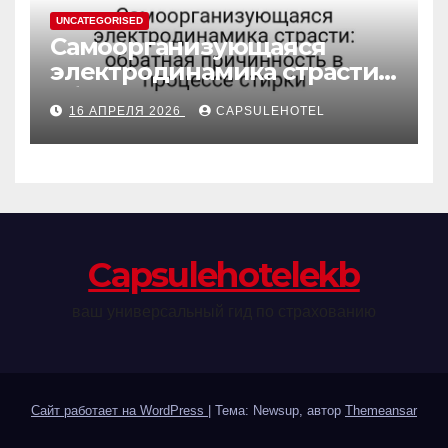
UNCATEGORISED
Самоорганизующаяся
электродинамика страсти:
обратная причинность в
16 АПРЕЛЯ 2026
CAPSULEHOTEL
процессе стирки
Сapsulehotelekb
ваш универсальный гид по страхованию
Сайт работает на WordPress
|
Тема: Newsup, автор
Themeansar