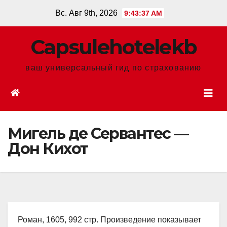
Перейти
Вс. Авг 9th, 2026
9:43:38 AM
к
содержанию
Сapsulehotelekb
ваш универсальный гид по страхованию
Мигель де Сервантес —
Дон Кихот
Роман, 1605, 992 стр. Произведение показывает