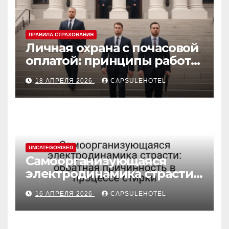
ПРАВИЛА СТРАХОВАНИЯ
Личная охрана с почасовой
оплатой: принципы работы
и правовые аспекты
18 АПРЕЛЯ 2026
CAPSULEHOTEL
UNCATEGORISED
Самоорганизующаяся
электродинамика страсти:
обратная причинность в
16 АПРЕЛЯ 2026
CAPSULEHOTEL
процессе стирки