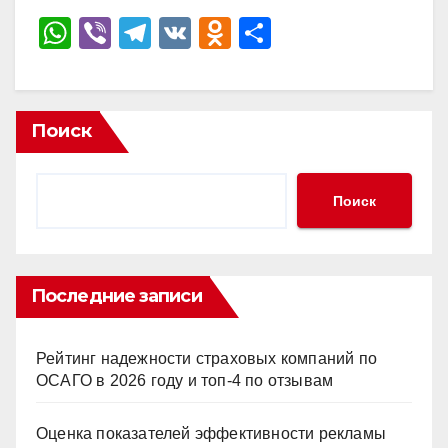
W
Vi
T
V
O
О
h
b
el
K
d
тп
at
er
e
n
р
s
gr
o
а
Поиск
A
a
kl
в
p
m
a
и
Поиск
p
ss
ть
ni
ki
Последние записи
Рейтинг надежности страховых компаний по
ОСАГО в 2026 году и топ-4 по отзывам
Оценка показателей эффективности рекламы