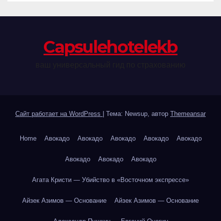
Сapsulehotelekb
ваш универсальный гид по страхованию
Сайт работает на WordPress
|
Тема: Newsup, автор
Themeansar
Home
Авокадо
Авокадо
Авокадо
Авокадо
Авокадо
Авокадо
Авокадо
Авокадо
Агата Кристи — Убийство в «Восточном экспрессе»
Айзек Азимов — Основание
Айзек Азимов — Основание