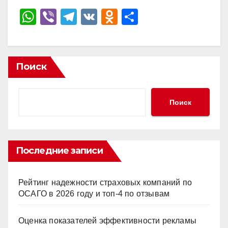
W
Vi
T
V
O
О
h
b
el
K
d
тп
at
er
e
n
р
s
gr
o
а
Поиск
A
a
kl
в
p
m
a
и
Поиск
p
ss
ть
ni
ki
Последние записи
Рейтинг надежности страховых компаний по
ОСАГО в 2026 году и топ-4 по отзывам
Оценка показателей эффективности рекламы