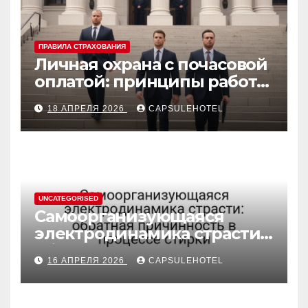
ПРАВИЛА СТРАХОВАНИЯ
Личная охрана с почасовой
оплатой: принципы работы
и правовые аспекты
18 АПРЕЛЯ 2026
CAPSULEHOTEL
UNCATEGORISED
Самоорганизующаяся
электродинамика страсти:
обратная причинность в
16 АПРЕЛЯ 2026
CAPSULEHOTEL
процессе стирки