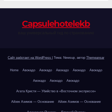
Сapsulehotelekb
ваш универсальный гид по страхованию
Сайт работает на WordPress
|
Тема: Newsup, автор
Themeansar
Home
Авокадо
Авокадо
Авокадо
Авокадо
Авокадо
Авокадо
Авокадо
Авокадо
Агата Кристи — Убийство в «Восточном экспрессе»
Айзек Азимов — Основание
Айзек Азимов — Основание