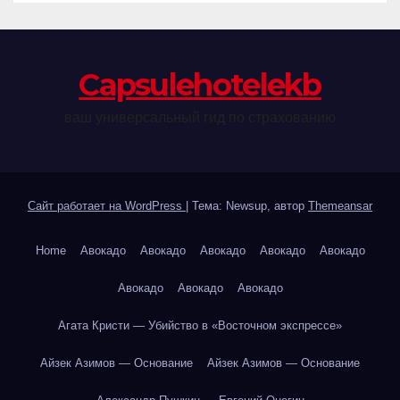
Сapsulehotelekb
ваш универсальный гид по страхованию
Сайт работает на WordPress
|
Тема: Newsup, автор
Themeansar
Home
Авокадо
Авокадо
Авокадо
Авокадо
Авокадо
Авокадо
Авокадо
Авокадо
Агата Кристи — Убийство в «Восточном экспрессе»
Айзек Азимов — Основание
Айзек Азимов — Основание