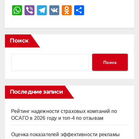
W
Vi
T
V
O
О
h
b
el
K
d
тп
at
er
e
n
р
s
gr
o
а
Поиск
A
a
kl
в
p
m
a
и
Поиск
p
ss
ть
ni
ki
Последние записи
Рейтинг надежности страховых компаний по
ОСАГО в 2026 году и топ-4 по отзывам
Оценка показателей эффективности рекламы