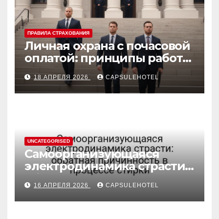
ПРАВИЛА СТРАХОВАНИЯ
Личная охрана с почасовой
оплатой: принципы работы
и правовые аспекты
18 АПРЕЛЯ 2026
CAPSULEHOTEL
UNCATEGORISED
Самоорганизующаяся
электродинамика страсти:
обратная причинность в
16 АПРЕЛЯ 2026
CAPSULEHOTEL
процессе стирки