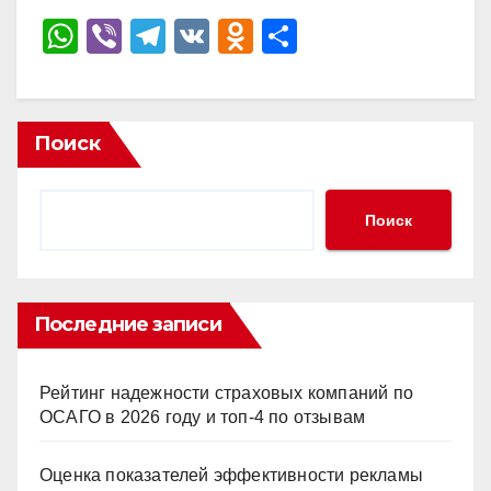
W
Vi
T
V
O
О
h
b
el
K
d
тп
at
er
e
n
р
s
gr
o
а
Поиск
A
a
kl
в
p
m
a
и
Поиск
p
ss
ть
ni
ki
Последние записи
Рейтинг надежности страховых компаний по
ОСАГО в 2026 году и топ-4 по отзывам
Оценка показателей эффективности рекламы