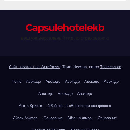
Сapsulehotelekb
ваш универсальный гид по страхованию
Сайт работает на WordPress
|
Тема: Newsup, автор
Themeansar
Home
Авокадо
Авокадо
Авокадо
Авокадо
Авокадо
Авокадо
Авокадо
Авокадо
Агата Кристи — Убийство в «Восточном экспрессе»
Айзек Азимов — Основание
Айзек Азимов — Основание