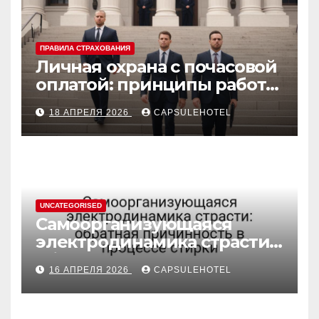
ПРАВИЛА СТРАХОВАНИЯ
Личная охрана с почасовой
оплатой: принципы работы
и правовые аспекты
18 АПРЕЛЯ 2026
CAPSULEHOTEL
UNCATEGORISED
Самоорганизующаяся
электродинамика страсти:
обратная причинность в
16 АПРЕЛЯ 2026
CAPSULEHOTEL
процессе стирки