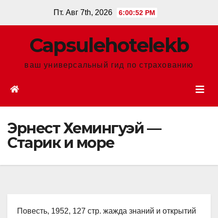
Перейти
Пт. Авг 7th, 2026
6:00:53 PM
к
содержанию
Сapsulehotelekb
ваш универсальный гид по страхованию
Эрнест Хемингуэй —
Старик и море
Повесть, 1952, 127 стр. жажда знаний и открытий