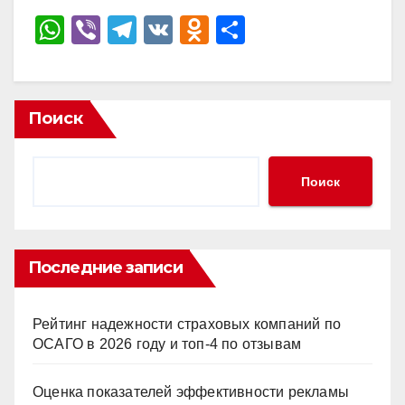
W
Vi
T
V
O
О
h
b
el
K
d
тп
at
er
e
n
р
s
gr
o
а
Поиск
A
a
kl
в
p
m
a
и
Поиск
p
ss
ть
ni
ki
Последние записи
Рейтинг надежности страховых компаний по
ОСАГО в 2026 году и топ-4 по отзывам
Оценка показателей эффективности рекламы