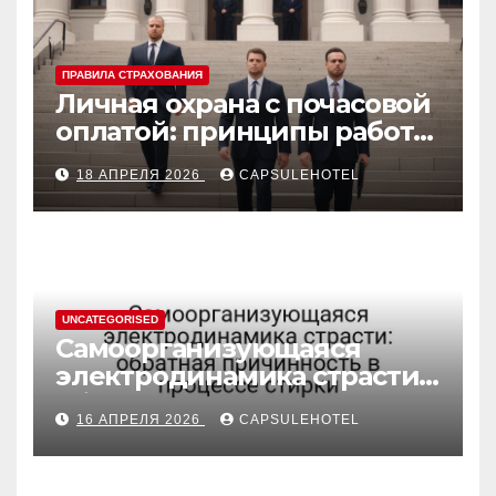
ПРАВИЛА СТРАХОВАНИЯ
Личная охрана с почасовой
оплатой: принципы работы
и правовые аспекты
18 АПРЕЛЯ 2026
CAPSULEHOTEL
UNCATEGORISED
Самоорганизующаяся
электродинамика страсти:
обратная причинность в
16 АПРЕЛЯ 2026
CAPSULEHOTEL
процессе стирки