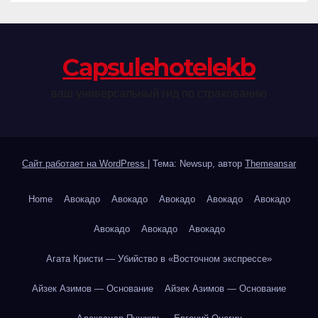
Сapsulehotelekb
ваш универсальный гид по страхованию
Сайт работает на WordPress
|
Тема: Newsup, автор
Themeansar
Home
Авокадо
Авокадо
Авокадо
Авокадо
Авокадо
Авокадо
Авокадо
Авокадо
Агата Кристи — Убийство в «Восточном экспрессе»
Айзек Азимов — Основание
Айзек Азимов — Основание