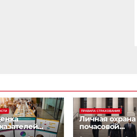
ОСТИ
ПРАВИЛА СТРАХОВАНИЯ
енка
Личная охрана 
казателей
почасовой
фективности
оплатой: