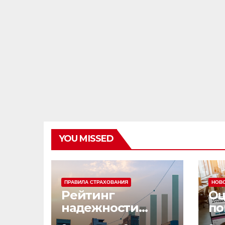
YOU MISSED
ПРАВИЛА СТРАХОВАНИЯ
НОВ
Рейтинг
Оц
надежности
по
страховых
эф