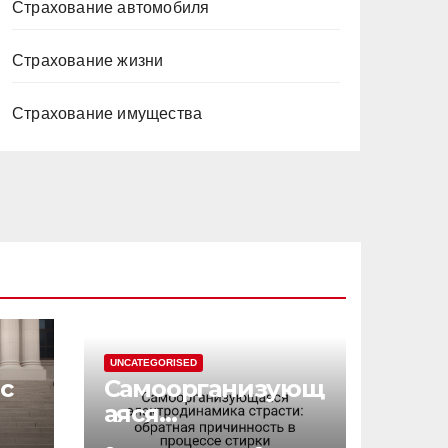
Страхование автомобиля
Страхование жизни
Страхование имущества
UNCATEGORISED
с
Самоорганизующ
аяся
электродинамик