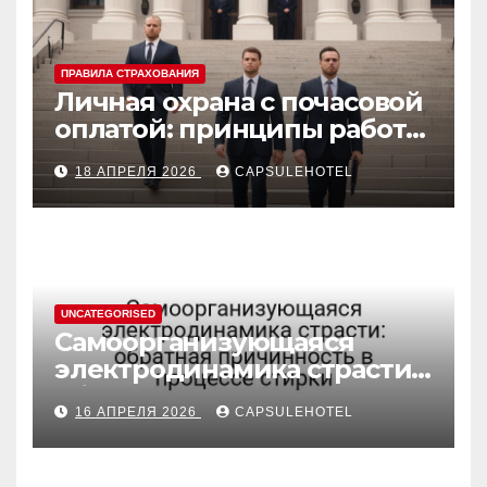
ПРАВИЛА СТРАХОВАНИЯ
Личная охрана с почасовой
оплатой: принципы работы
и правовые аспекты
18 АПРЕЛЯ 2026
CAPSULEHOTEL
UNCATEGORISED
Самоорганизующаяся
электродинамика страсти:
обратная причинность в
16 АПРЕЛЯ 2026
CAPSULEHOTEL
процессе стирки