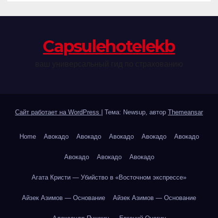
Сapsulehotelekb
ваш универсальный гид по страхованию
Сайт работает на WordPress
|
Тема: Newsup, автор
Themeansar
Home
Авокадо
Авокадо
Авокадо
Авокадо
Авокадо
Авокадо
Авокадо
Авокадо
Агата Кристи — Убийство в «Восточном экспрессе»
Айзек Азимов — Основание
Айзек Азимов — Основание