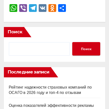
W
Vi
T
V
O
О
h
b
el
K
d
тп
at
er
e
n
р
s
gr
o
а
Поиск
A
a
kl
в
p
m
a
и
Поиск
p
ss
ть
ni
ki
Последние записи
Рейтинг надежности страховых компаний по
ОСАГО в 2026 году и топ-4 по отзывам
Оценка показателей эффективности рекламы