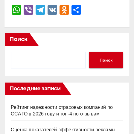
W
Vi
T
V
O
О
h
b
el
K
d
тп
at
er
e
n
р
s
gr
o
а
Поиск
A
a
kl
в
p
m
a
и
Поиск
p
ss
ть
ni
ki
Последние записи
Рейтинг надежности страховых компаний по
ОСАГО в 2026 году и топ-4 по отзывам
Оценка показателей эффективности рекламы