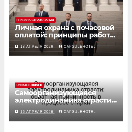
ПРАВИЛА СТРАХОВАНИЯ
Личная охрана с почасовой
оплатой: принципы работы
и правовые аспекты
18 АПРЕЛЯ 2026
CAPSULEHOTEL
UNCATEGORISED
Самоорганизующаяся
электродинамика страсти:
обратная причинность в
16 АПРЕЛЯ 2026
CAPSULEHOTEL
процессе стирки