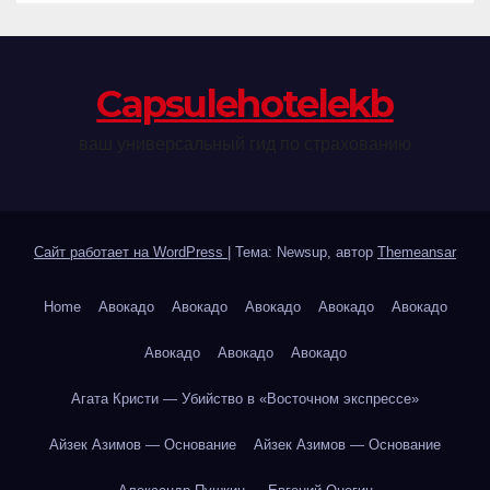
Сapsulehotelekb
ваш универсальный гид по страхованию
Сайт работает на WordPress
|
Тема: Newsup, автор
Themeansar
Home
Авокадо
Авокадо
Авокадо
Авокадо
Авокадо
Авокадо
Авокадо
Авокадо
Агата Кристи — Убийство в «Восточном экспрессе»
Айзек Азимов — Основание
Айзек Азимов — Основание