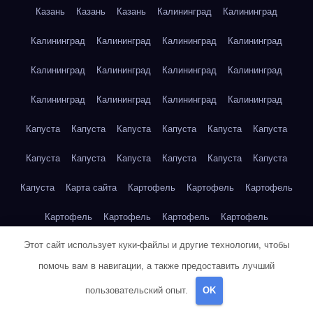
Казань
Казань
Казань
Калининград
Калининград
Калининград
Калининград
Калининград
Калининград
Калининград
Калининград
Калининград
Калининград
Калининград
Калининград
Калининград
Калининград
Капуста
Капуста
Капуста
Капуста
Капуста
Капуста
Капуста
Капуста
Капуста
Капуста
Капуста
Капуста
Капуста
Карта сайта
Картофель
Картофель
Картофель
Картофель
Картофель
Картофель
Картофель
Этот сайт использует куки-файлы и другие технологии, чтобы
Картофель
Картофель
Кейптаун
Кейптаун
Кейптаун
помочь вам в навигации, а также предоставить лучший
Кейптаун
Кейптаун
Кейптаун
Кейптаун
Кейптаун
пользовательский опыт.
OK
Кейптаун
Кейптаун
Кейптаун
Кейптаун
Кейптаун