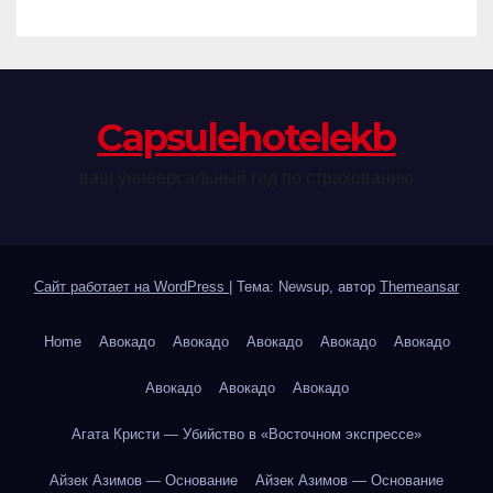
Сapsulehotelekb
ваш универсальный гид по страхованию
Сайт работает на WordPress
|
Тема: Newsup, автор
Themeansar
Home
Авокадо
Авокадо
Авокадо
Авокадо
Авокадо
Авокадо
Авокадо
Авокадо
Агата Кристи — Убийство в «Восточном экспрессе»
Айзек Азимов — Основание
Айзек Азимов — Основание