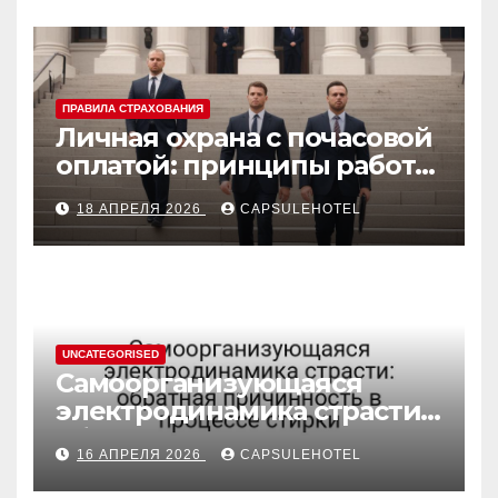
ПРАВИЛА СТРАХОВАНИЯ
Личная охрана с почасовой
оплатой: принципы работы
и правовые аспекты
18 АПРЕЛЯ 2026
CAPSULEHOTEL
UNCATEGORISED
Самоорганизующаяся
электродинамика страсти:
обратная причинность в
16 АПРЕЛЯ 2026
CAPSULEHOTEL
процессе стирки