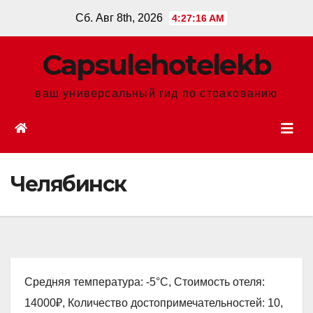
Перейти
Сб. Авг 8th, 2026
4:27:18 AM
к
содержанию
Сapsulehotelekb
ваш универсальный гид по страхованию
Челябинск
Средняя температура: -5°C, Стоимость отеля:
14000₽, Количество достопримечательностей: 10,