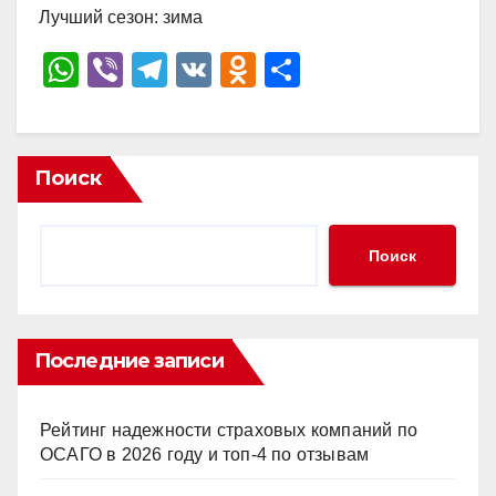
Лучший сезон: зима
W
Vi
T
V
O
О
h
b
el
K
d
тп
at
er
e
n
р
s
gr
o
а
Поиск
A
a
kl
в
p
m
a
и
Поиск
p
ss
ть
ni
ki
Последние записи
Рейтинг надежности страховых компаний по
ОСАГО в 2026 году и топ-4 по отзывам