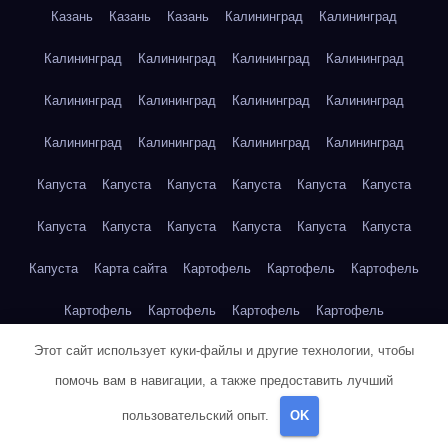
Казань
Казань
Казань
Калининград
Калининград
Калининград
Калининград
Калининград
Калининград
Калининград
Калининград
Калининград
Калининград
Калининград
Калининград
Калининград
Калининград
Капуста
Капуста
Капуста
Капуста
Капуста
Капуста
Капуста
Капуста
Капуста
Капуста
Капуста
Капуста
Капуста
Карта сайта
Картофель
Картофель
Картофель
Картофель
Картофель
Картофель
Картофель
Этот сайт использует куки-файлы и другие технологии, чтобы
Картофель
Картофель
Кейптаун
Кейптаун
Кейптаун
помочь вам в навигации, а также предоставить лучший
Кейптаун
Кейптаун
Кейптаун
Кейптаун
Кейптаун
пользовательский опыт.
OK
Кейптаун
Кейптаун
Кейптаун
Кейптаун
Кейптаун