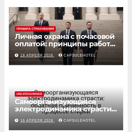
ПРАВИЛА СТРАХОВАНИЯ
Личная охрана с почасовой
оплатой: принципы работы
и правовые аспекты
18 АПРЕЛЯ 2026
CAPSULEHOTEL
UNCATEGORISED
Самоорганизующаяся
электродинамика страсти:
обратная причинность в
16 АПРЕЛЯ 2026
CAPSULEHOTEL
процессе стирки