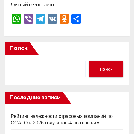
Лучший сезон: лето
W
Vi
T
V
O
О
h
b
el
K
d
тп
at
er
e
n
р
s
gr
o
а
Поиск
A
a
kl
в
p
m
a
и
Поиск
p
ss
ть
ni
ki
Последние записи
Рейтинг надежности страховых компаний по
ОСАГО в 2026 году и топ-4 по отзывам