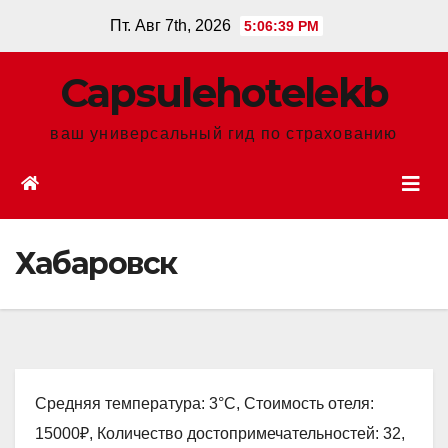
Перейти
Пт. Авг 7th, 2026
5:06:40 PM
к
содержанию
Сapsulehotelekb
ваш универсальный гид по страхованию
Хабаровск
Средняя температура: 3°C, Стоимость отеля:
15000₽, Количество достопримечательностей: 32,