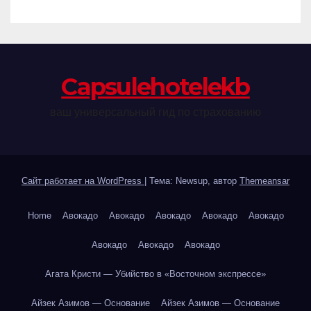
Сapsulehotelekb
ваш универсальный гид по страхованию
Сайт работает на WordPress
|
Тема: Newsup, автор
Themeansar
Home
Авокадо
Авокадо
Авокадо
Авокадо
Авокадо
Авокадо
Авокадо
Авокадо
Агата Кристи — Убийство в «Восточном экспрессе»
Айзек Азимов — Основание
Айзек Азимов — Основание