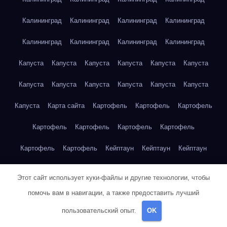
Калининград
Калининград
Калининград
Калининград
Калининград
Калининград
Калининград
Калининград
Капуста
Капуста
Капуста
Капуста
Капуста
Капуста
Капуста
Капуста
Капуста
Капуста
Капуста
Капуста
Капуста
Карта сайта
Картофель
Картофель
Картофель
Картофель
Картофель
Картофель
Картофель
Картофель
Картофель
Кейптаун
Кейптаун
Кейптаун
Кейптаун
Кейптаун
Кейптаун
Кейптаун
Кейптаун
Этот сайт использует куки-файлы и другие технологии, чтобы
Кейптаун
Кейптаун
Кейптаун
Кейптаун
Кейптаун
помочь вам в навигации, а также предоставить лучший
пользовательский опыт.
OK
Кейптаун
Кейптаун
Кейптаун
Кейптаун
Кейптаун