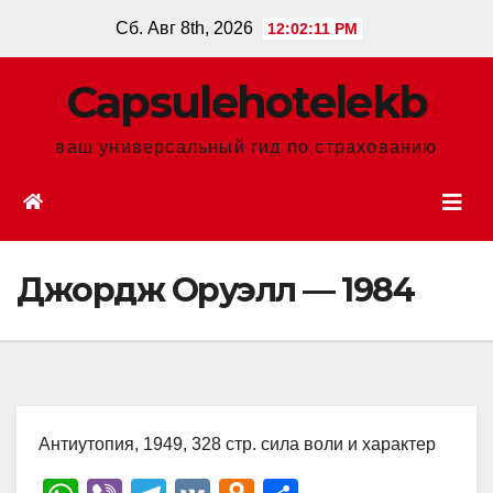
Перейти
Сб. Авг 8th, 2026
12:02:12 PM
к
содержанию
Сapsulehotelekb
ваш универсальный гид по страхованию
Джордж Оруэлл — 1984
Антиутопия, 1949, 328 стр. сила воли и характер