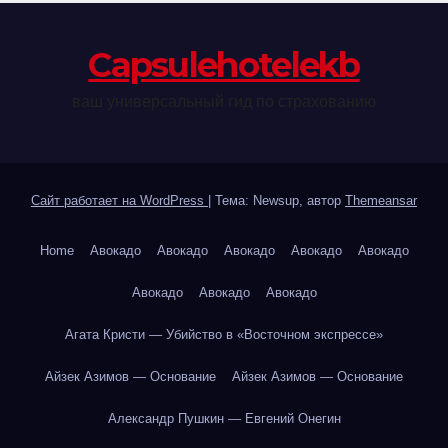
Сapsulehotelekb
ваш универсальный гид по страхованию
Сайт работает на WordPress
|
Тема: Newsup, автор
Themeansar
Home
Авокадо
Авокадо
Авокадо
Авокадо
Авокадо
Авокадо
Авокадо
Авокадо
Агата Кристи — Убийство в «Восточном экспрессе»
Айзек Азимов — Основание
Айзек Азимов — Основание
Александр Пушкин — Евгений Онегин