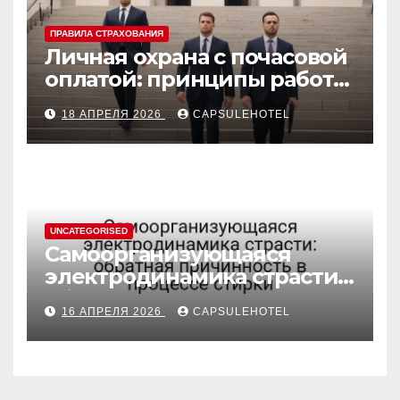
ПРАВИЛА СТРАХОВАНИЯ
Личная охрана с почасовой
оплатой: принципы работы
и правовые аспекты
18 АПРЕЛЯ 2026
CAPSULEHOTEL
UNCATEGORISED
Самоорганизующаяся
электродинамика страсти:
обратная причинность в
16 АПРЕЛЯ 2026
CAPSULEHOTEL
процессе стирки