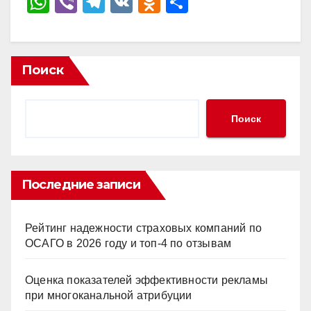
W
Vi
T
V
O
О
h
b
el
K
d
тп
at
er
e
n
р
s
gr
o
а
Поиск
A
a
kl
в
p
m
a
и
Поиск
p
ss
ть
ni
ki
Последние записи
Рейтинг надежности страховых компаний по
ОСАГО в 2026 году и топ-4 по отзывам
Оценка показателей эффективности рекламы
при многоканальной атрибуции