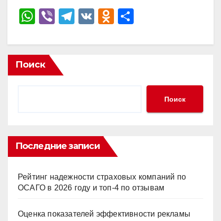
W
Vi
T
V
O
О
h
b
el
K
d
тп
at
er
e
n
р
s
gr
o
а
Поиск
A
a
kl
в
p
m
a
и
Поиск
p
ss
ть
ni
ki
Последние записи
Рейтинг надежности страховых компаний по
ОСАГО в 2026 году и топ-4 по отзывам
Оценка показателей эффективности рекламы