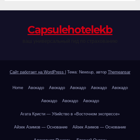
Сapsulehotelekb
ваш универсальный гид по страхованию
Сайт работает на WordPress
|
Тема: Newsup, автор
Themeansar
Home
Авокадо
Авокадо
Авокадо
Авокадо
Авокадо
Авокадо
Авокадо
Авокадо
Агата Кристи — Убийство в «Восточном экспрессе»
Айзек Азимов — Основание
Айзек Азимов — Основание