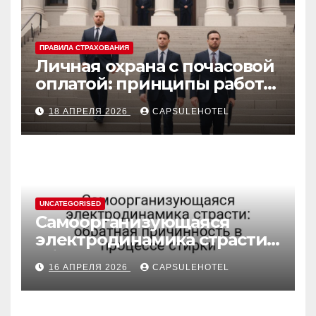
ПРАВИЛА СТРАХОВАНИЯ
Личная охрана с почасовой
оплатой: принципы работы
и правовые аспекты
18 АПРЕЛЯ 2026
CAPSULEHOTEL
UNCATEGORISED
Самоорганизующаяся
электродинамика страсти:
обратная причинность в
16 АПРЕЛЯ 2026
CAPSULEHOTEL
процессе стирки