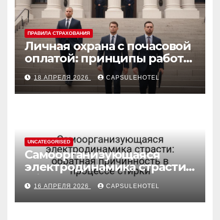
ПРАВИЛА СТРАХОВАНИЯ
Личная охрана с почасовой
оплатой: принципы работы
и правовые аспекты
18 АПРЕЛЯ 2026
CAPSULEHOTEL
UNCATEGORISED
Самоорганизующаяся
электродинамика страсти:
обратная причинность в
16 АПРЕЛЯ 2026
CAPSULEHOTEL
процессе стирки