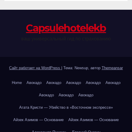
Сapsulehotelekb
ваш универсальный гид по страхованию
Сайт работает на WordPress
|
Тема: Newsup, автор
Themeansar
Home
Авокадо
Авокадо
Авокадо
Авокадо
Авокадо
Авокадо
Авокадо
Авокадо
Агата Кристи — Убийство в «Восточном экспрессе»
Айзек Азимов — Основание
Айзек Азимов — Основание