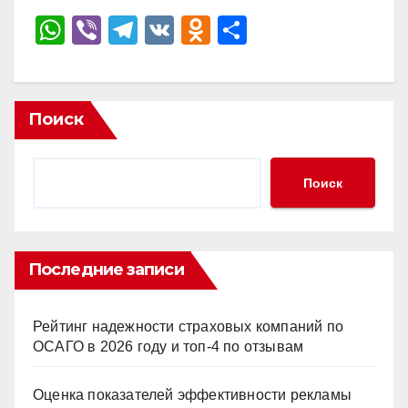
W
Vi
T
V
O
О
h
b
el
K
d
тп
at
er
e
n
р
s
gr
o
а
Поиск
A
a
kl
в
p
m
a
и
Поиск
p
ss
ть
ni
ki
Последние записи
Рейтинг надежности страховых компаний по
ОСАГО в 2026 году и топ-4 по отзывам
Оценка показателей эффективности рекламы