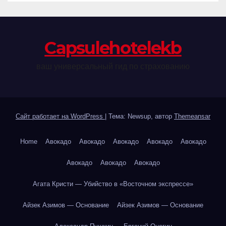
Сapsulehotelekb
ваш универсальный гид по страхованию
Сайт работает на WordPress
|
Тема: Newsup, автор
Themeansar
Home
Авокадо
Авокадо
Авокадо
Авокадо
Авокадо
Авокадо
Авокадо
Авокадо
Агата Кристи — Убийство в «Восточном экспрессе»
Айзек Азимов — Основание
Айзек Азимов — Основание