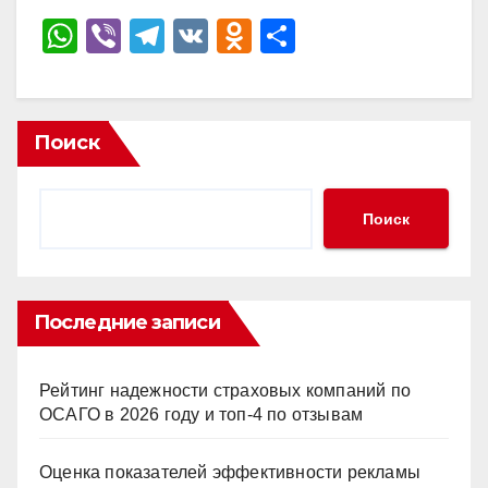
W
Vi
T
V
O
О
h
b
el
K
d
тп
at
er
e
n
р
s
gr
o
а
Поиск
A
a
kl
в
p
m
a
и
Поиск
p
ss
ть
ni
ki
Последние записи
Рейтинг надежности страховых компаний по
ОСАГО в 2026 году и топ-4 по отзывам
Оценка показателей эффективности рекламы