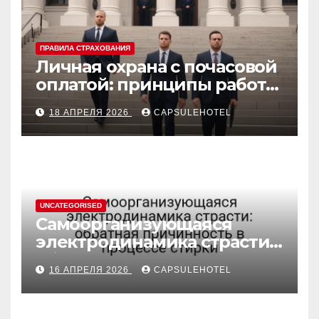
ПРАВИЛА СТРАХОВАНИЯ
Личная охрана с почасовой
оплатой: принципы работы
и правовые аспекты
18 АПРЕЛЯ 2026
CAPSULEHOTEL
UNCATEGORISED
Самоорганизующаяся
электродинамика страсти:
обратная причинность в
16 АПРЕЛЯ 2026
CAPSULEHOTEL
процессе стирки